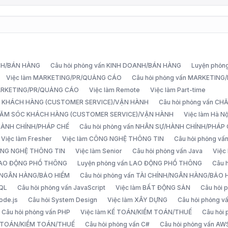
ANH/BÁN HÀNG
Câu hỏi phỏng vấn KINH DOANH/BÁN HÀNG
Luyện phỏn
Việc làm MARKETING/PR/QUẢNG CÁO
Câu hỏi phỏng vấn MARKETIN
MARKETING/PR/QUẢNG CÁO
Việc làm Remote
Việc làm Part-time
C KHÁCH HÀNG (CUSTOMER SERVICE)/VẬN HÀNH
Câu hỏi phỏng vấn 
CHĂM SÓC KHÁCH HÀNG (CUSTOMER SERVICE)/VẬN HÀNH
Việc làm Hà Nộ
/HÀNH CHÍNH/PHÁP CHẾ
Câu hỏi phỏng vấn NHÂN SỰ/HÀNH CHÍNH/PHÁP
Việc làm Fresher
Việc làm CÔNG NGHỆ THÔNG TIN
Câu hỏi phỏng v
ÔNG NGHỆ THÔNG TIN
Việc làm Senior
Câu hỏi phỏng vấn Java
Việc
 LAO ĐỘNG PHỔ THÔNG
Luyện phỏng vấn LAO ĐỘNG PHỔ THÔNG
Câu 
H/NGÂN HÀNG/BẢO HIỂM
Câu hỏi phỏng vấn TÀI CHÍNH/NGÂN HÀNG/BẢO 
SQL
Câu hỏi phỏng vấn JavaScript
Việc làm BẤT ĐỘNG SẢN
Câu hỏi
ode.js
Câu hỏi System Design
Việc làm XÂY DỰNG
Câu hỏi phỏng 
Câu hỏi phỏng vấn PHP
Việc làm KẾ TOÁN/KIỂM TOÁN/THUẾ
Câu hỏi
Ế TOÁN/KIỂM TOÁN/THUẾ
Câu hỏi phỏng vấn C#
Câu hỏi phỏng vấn AW