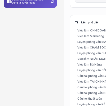
apartment
open_in_new
Đăng tin tuyển dụng
Tìm kiếm phổ biến
Việc làm KINH DO
Việc làm Marketing
Luyện phỏng vấn 
Việc làm CHĂM SÓ
Luyện phỏng vấn 
Việc làm NHÂN SỰ
Việc làm Đà Nẵng
Luyện phỏng vấn C
Câu hỏi phỏng vấn
Việc làm TÀI CHÍN
Câu hỏi phỏng vấn 
Câu hỏi phỏng vấn N
Câu hỏi thuật toán
Luyện phỏng vấn K