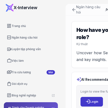
Ngân hàng câu
X-Interview
arrow_back
/
hỏi
dashboard
Trang chủ
How have you
role?
code_blocks
Ngân hàng câu hỏi
Kỹ thuật
video_camera_front
Luyện tập phỏng vấn
Uncover how Seni
and key insights.
work
Việc làm
payments
Tra cứu lương
Mới
auto_awesome
AI Recommenda
shopping_bag
Gói dịch vụ
Login to view the f
article
Blog nghề nghiệp
open_in_new
login
Login
Dành cho Doanh nghiệp