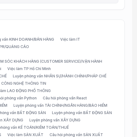
g vấn KINH DOANH/BÁN HÀNG
Việc làm IT
G/PR/QUẢNG CÁO
CHĂM SÓC KHÁCH HÀNG (CUSTOMER SERVICE)/VẬN HÀNH
i
Việc làm TP Hồ Chí Minh
 CHẾ
Luyện phỏng vấn NHÂN SỰ/HÀNH CHÍNH/PHÁP CHẾ
ấn CÔNG NGHỆ THÔNG TIN
 làm LAO ĐỘNG PHỔ THÔNG
hỏi phỏng vấn Python
Câu hỏi phỏng vấn React
HIỂM
Luyện phỏng vấn TÀI CHÍNH/NGÂN HÀNG/BẢO HIỂM
 phỏng vấn BẤT ĐỘNG SẢN
Luyện phỏng vấn BẤT ĐỘNG SẢN
vấn XÂY DỰNG
Luyện phỏng vấn XÂY DỰNG
 phỏng vấn KẾ TOÁN/KIỂM TOÁN/THUẾ
S
Việc làm SẢN XUẤT
Câu hỏi phỏng vấn SẢN XUẤT