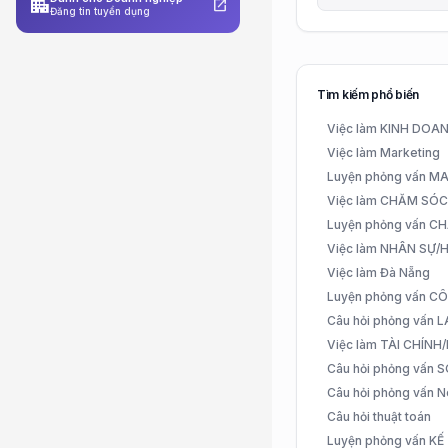
apartment
open_in_new
Đăng tin tuyển dụng
Tìm kiếm phổ biến
Việc làm KINH DO
Việc làm Marketing
Luyện phỏng vấn 
Việc làm CHĂM SÓ
Luyện phỏng vấn 
Việc làm NHÂN SỰ
Việc làm Đà Nẵng
Luyện phỏng vấn C
Câu hỏi phỏng vấn
Việc làm TÀI CHÍN
Câu hỏi phỏng vấn 
Câu hỏi phỏng vấn N
Câu hỏi thuật toán
Luyện phỏng vấn K