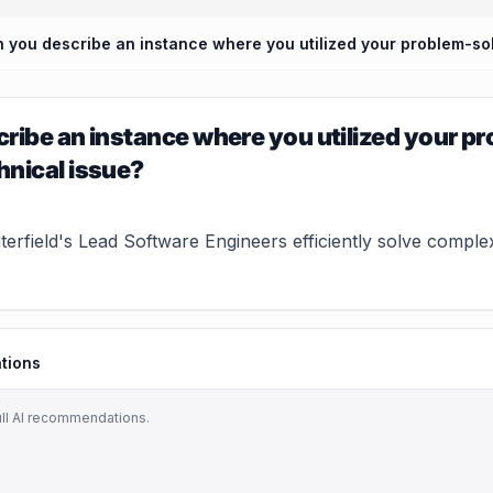
ribe an instance where you utilized your pro
nical issue?
erfield's Lead Software Engineers efficiently solve comple
tions
ull AI recommendations.