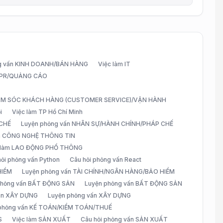
g vấn KINH DOANH/BÁN HÀNG
Việc làm IT
G/PR/QUẢNG CÁO
CHĂM SÓC KHÁCH HÀNG (CUSTOMER SERVICE)/VẬN HÀNH
i
Việc làm TP Hồ Chí Minh
 CHẾ
Luyện phỏng vấn NHÂN SỰ/HÀNH CHÍNH/PHÁP CHẾ
ấn CÔNG NGHỆ THÔNG TIN
 làm LAO ĐỘNG PHỔ THÔNG
hỏi phỏng vấn Python
Câu hỏi phỏng vấn React
HIỂM
Luyện phỏng vấn TÀI CHÍNH/NGÂN HÀNG/BẢO HIỂM
 phỏng vấn BẤT ĐỘNG SẢN
Luyện phỏng vấn BẤT ĐỘNG SẢN
vấn XÂY DỰNG
Luyện phỏng vấn XÂY DỰNG
 phỏng vấn KẾ TOÁN/KIỂM TOÁN/THUẾ
S
Việc làm SẢN XUẤT
Câu hỏi phỏng vấn SẢN XUẤT