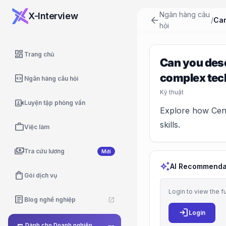
Ngân hàng câu
X-Interview
arrow_back
/
hỏi
dashboard
Trang chủ
Can you desc
complex tech
code_blocks
Ngân hàng câu hỏi
Kỹ thuật
video_camera_front
Luyện tập phỏng vấn
Explore how Cent
skills.
work
Việc làm
payments
Tra cứu lương
Mới
auto_awesome
AI Recommenda
shopping_bag
Gói dịch vụ
Login to view the f
article
Blog nghề nghiệp
open_in_new
login
Login
Dành cho Doanh nghiệp