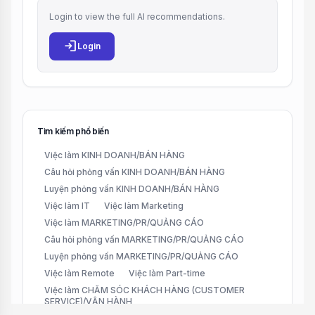
Login to view the full AI recommendations.
login
Login
Tìm kiếm phổ biến
Việc làm KINH DOANH/BÁN HÀNG
Câu hỏi phỏng vấn KINH DOANH/BÁN HÀNG
Luyện phỏng vấn KINH DOANH/BÁN HÀNG
Việc làm IT
Việc làm Marketing
Việc làm MARKETING/PR/QUẢNG CÁO
Câu hỏi phỏng vấn MARKETING/PR/QUẢNG CÁO
Luyện phỏng vấn MARKETING/PR/QUẢNG CÁO
Việc làm Remote
Việc làm Part-time
Việc làm CHĂM SÓC KHÁCH HÀNG (CUSTOMER
SERVICE)/VẬN HÀNH