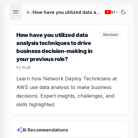
menu
arrow_back
dark_mode
expand_more
/
How have you utilized data analysis techniques to drive business decision-making in your previous role?
VI
How have you utilized data
Medium
analysis techniques to drive
business decision-making in
your previous role?
Kỹ thuật
Learn how Network Deploy Technicians at
AWS use data analysis to make business
decisions. Expert insights, challenges, and
skills highlighted.
auto_awesome
AI Recommendations