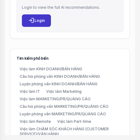
Login to view the full AI recommendations.
login
Login
Tìm kiếm phổ biến
Việc làm KINH DOANH/BÁN HÀNG
Câu hỏi phỏng vấn KINH DOANH/BÁN HÀNG
Luyện phỏng vấn KINH DOANH/BÁN HÀNG
Việc làm IT
Việc làm Marketing
Việc làm MARKETING/PR/QUẢNG CÁO
Câu hỏi phỏng vấn MARKETING/PR/QUẢNG CÁO
Luyện phỏng vấn MARKETING/PR/QUẢNG CÁO
Việc làm Remote
Việc làm Part-time
Việc làm CHĂM SÓC KHÁCH HÀNG (CUSTOMER
SERVICE)/VẬN HÀNH