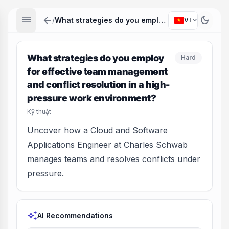
menu
arrow_back
dark_mode
expand_more
/
What strategies do you employ for effective team management and conflict resolution in a high-pressure work environment?
VI
What strategies do you employ
Hard
for effective team management
and conflict resolution in a high-
pressure work environment?
Kỹ thuật
Uncover how a Cloud and Software
Applications Engineer at Charles Schwab
manages teams and resolves conflicts under
pressure.
auto_awesome
AI Recommendations