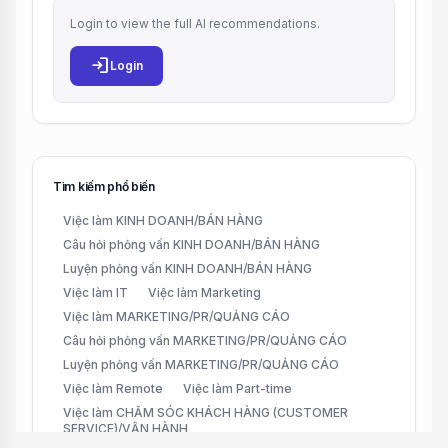
Login to view the full AI recommendations.
login
Login
Tìm kiếm phổ biến
Việc làm KINH DOANH/BÁN HÀNG
Câu hỏi phỏng vấn KINH DOANH/BÁN HÀNG
Luyện phỏng vấn KINH DOANH/BÁN HÀNG
Việc làm IT
Việc làm Marketing
Việc làm MARKETING/PR/QUẢNG CÁO
Câu hỏi phỏng vấn MARKETING/PR/QUẢNG CÁO
Luyện phỏng vấn MARKETING/PR/QUẢNG CÁO
Việc làm Remote
Việc làm Part-time
Việc làm CHĂM SÓC KHÁCH HÀNG (CUSTOMER
SERVICE)/VẬN HÀNH