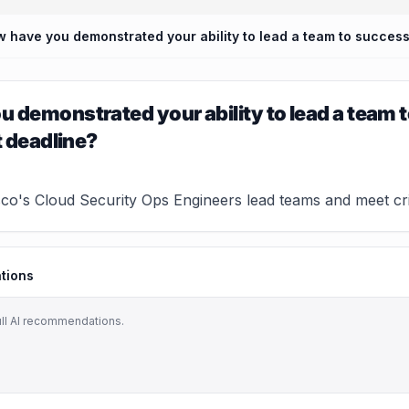
 demonstrated your ability to lead a team t
t deadline?
o's Cloud Security Ops Engineers lead teams and meet criti
tions
ull AI recommendations.