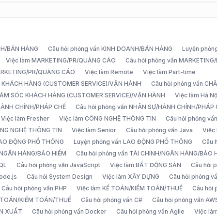
ANH/BÁN HÀNG
Câu hỏi phỏng vấn KINH DOANH/BÁN HÀNG
Luyện phỏn
Việc làm MARKETING/PR/QUẢNG CÁO
Câu hỏi phỏng vấn MARKETIN
MARKETING/PR/QUẢNG CÁO
Việc làm Remote
Việc làm Part-time
C KHÁCH HÀNG (CUSTOMER SERVICE)/VẬN HÀNH
Câu hỏi phỏng vấn 
CHĂM SÓC KHÁCH HÀNG (CUSTOMER SERVICE)/VẬN HÀNH
Việc làm Hà Nộ
/HÀNH CHÍNH/PHÁP CHẾ
Câu hỏi phỏng vấn NHÂN SỰ/HÀNH CHÍNH/PHÁP
Việc làm Fresher
Việc làm CÔNG NGHỆ THÔNG TIN
Câu hỏi phỏng v
ÔNG NGHỆ THÔNG TIN
Việc làm Senior
Câu hỏi phỏng vấn Java
Việc
 LAO ĐỘNG PHỔ THÔNG
Luyện phỏng vấn LAO ĐỘNG PHỔ THÔNG
Câu 
H/NGÂN HÀNG/BẢO HIỂM
Câu hỏi phỏng vấn TÀI CHÍNH/NGÂN HÀNG/BẢO 
SQL
Câu hỏi phỏng vấn JavaScript
Việc làm BẤT ĐỘNG SẢN
Câu hỏi
ode.js
Câu hỏi System Design
Việc làm XÂY DỰNG
Câu hỏi phỏng 
Câu hỏi phỏng vấn PHP
Việc làm KẾ TOÁN/KIỂM TOÁN/THUẾ
Câu hỏi
Ế TOÁN/KIỂM TOÁN/THUẾ
Câu hỏi phỏng vấn C#
Câu hỏi phỏng vấn AW
ẢN XUẤT
Câu hỏi phỏng vấn Docker
Câu hỏi phỏng vấn Agile
Việc l