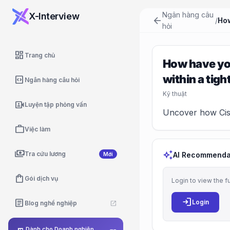
Ngân hàng câu
X-Interview
arrow_back
/
hỏi
dashboard
Trang chủ
How have you
within a tigh
code_blocks
Ngân hàng câu hỏi
Kỹ thuật
video_camera_front
Luyện tập phỏng vấn
Uncover how Cisc
work
Việc làm
payments
auto_awesome
Tra cứu lương
AI Recommenda
Mới
shopping_bag
Gói dịch vụ
Login to view the f
login
article
Login
Blog nghề nghiệp
open_in_new
Dành cho Doanh nghiệp