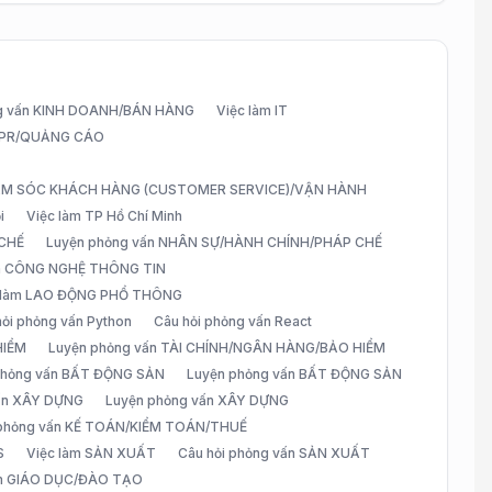
g vấn KINH DOANH/BÁN HÀNG
Việc làm IT
G/PR/QUẢNG CÁO
CHĂM SÓC KHÁCH HÀNG (CUSTOMER SERVICE)/VẬN HÀNH
i
Việc làm TP Hồ Chí Minh
 CHẾ
Luyện phỏng vấn NHÂN SỰ/HÀNH CHÍNH/PHÁP CHẾ
ấn CÔNG NGHỆ THÔNG TIN
 làm LAO ĐỘNG PHỔ THÔNG
hỏi phỏng vấn Python
Câu hỏi phỏng vấn React
HIỂM
Luyện phỏng vấn TÀI CHÍNH/NGÂN HÀNG/BẢO HIỂM
 phỏng vấn BẤT ĐỘNG SẢN
Luyện phỏng vấn BẤT ĐỘNG SẢN
vấn XÂY DỰNG
Luyện phỏng vấn XÂY DỰNG
 phỏng vấn KẾ TOÁN/KIỂM TOÁN/THUẾ
S
Việc làm SẢN XUẤT
Câu hỏi phỏng vấn SẢN XUẤT
àm GIÁO DỤC/ĐÀO TẠO