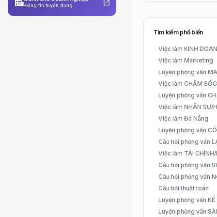
apartment
open_in_new
Đăng tin tuyển dụng
Tìm kiếm phổ biến
Việc làm KINH DO
Việc làm Marketing
Luyện phỏng vấn 
Việc làm CHĂM SÓ
Luyện phỏng vấn 
Việc làm NHÂN SỰ
Việc làm Đà Nẵng
Luyện phỏng vấn C
Câu hỏi phỏng vấn
Việc làm TÀI CHÍN
Câu hỏi phỏng vấn 
Câu hỏi phỏng vấn N
Câu hỏi thuật toán
Luyện phỏng vấn K
Luyện phỏng vấn S