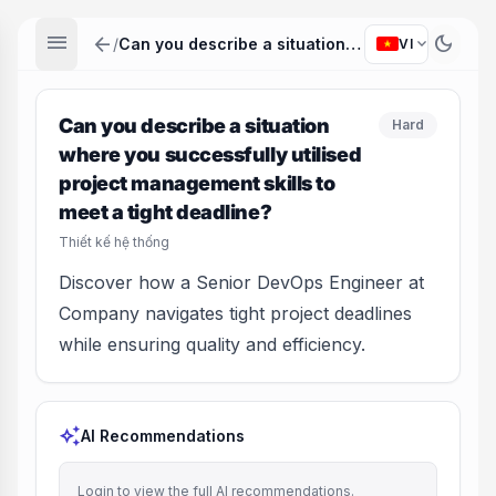
menu
arrow_back
dark_mode
expand_more
/
Can you describe a situation where you successfully utilised project management skills to meet a tight deadline?
VI
Can you describe a situation
Hard
where you successfully utilised
project management skills to
meet a tight deadline?
Thiết kế hệ thống
Discover how a Senior DevOps Engineer at
Company navigates tight project deadlines
while ensuring quality and efficiency.
auto_awesome
AI Recommendations
Login to view the full AI recommendations.