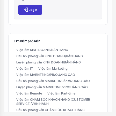
login
Login
Tìm kiếm phổ biến
Việc làm KINH DOANH/BÁN HÀNG
Câu hỏi phỏng vấn KINH DOANH/BÁN HÀNG
Luyện phỏng vấn KINH DOANH/BÁN HÀNG
Việc làm IT
Việc làm Marketing
Việc làm MARKETING/PR/QUẢNG CÁO
Câu hỏi phỏng vấn MARKETING/PR/QUẢNG CÁO
Luyện phỏng vấn MARKETING/PR/QUẢNG CÁO
Việc làm Remote
Việc làm Part-time
Việc làm CHĂM SÓC KHÁCH HÀNG (CUSTOMER
SERVICE)/VẬN HÀNH
Câu hỏi phỏng vấn CHĂM SÓC KHÁCH HÀNG
(CUSTOMER SERVICE)/VẬN HÀNH