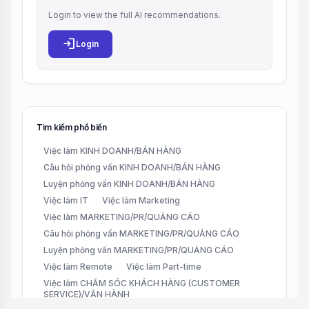
Login to view the full AI recommendations.
login
Login
Tìm kiếm phổ biến
Việc làm KINH DOANH/BÁN HÀNG
Câu hỏi phỏng vấn KINH DOANH/BÁN HÀNG
Luyện phỏng vấn KINH DOANH/BÁN HÀNG
Việc làm IT
Việc làm Marketing
Việc làm MARKETING/PR/QUẢNG CÁO
Câu hỏi phỏng vấn MARKETING/PR/QUẢNG CÁO
Luyện phỏng vấn MARKETING/PR/QUẢNG CÁO
Việc làm Remote
Việc làm Part-time
Việc làm CHĂM SÓC KHÁCH HÀNG (CUSTOMER
SERVICE)/VẬN HÀNH