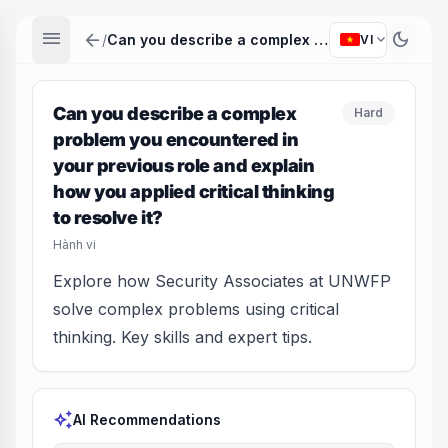
menu
arrow_back
dark_mode
expand_more
/
Can you describe a complex problem you encountered in your previous role and explain how you applied critical thinking to resolve it?
VI
Can you describe a complex
Hard
problem you encountered in
your previous role and explain
how you applied critical thinking
to resolve it?
Hành vi
Explore how Security Associates at UNWFP
solve complex problems using critical
thinking. Key skills and expert tips.
auto_awesome
AI Recommendations