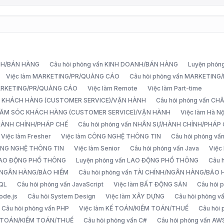
ANH/BÁN HÀNG
Câu hỏi phỏng vấn KINH DOANH/BÁN HÀNG
Luyện phỏn
Việc làm MARKETING/PR/QUẢNG CÁO
Câu hỏi phỏng vấn MARKETIN
MARKETING/PR/QUẢNG CÁO
Việc làm Remote
Việc làm Part-time
C KHÁCH HÀNG (CUSTOMER SERVICE)/VẬN HÀNH
Câu hỏi phỏng vấn 
CHĂM SÓC KHÁCH HÀNG (CUSTOMER SERVICE)/VẬN HÀNH
Việc làm Hà Nộ
/HÀNH CHÍNH/PHÁP CHẾ
Câu hỏi phỏng vấn NHÂN SỰ/HÀNH CHÍNH/PHÁP
Việc làm Fresher
Việc làm CÔNG NGHỆ THÔNG TIN
Câu hỏi phỏng v
ÔNG NGHỆ THÔNG TIN
Việc làm Senior
Câu hỏi phỏng vấn Java
Việc
 LAO ĐỘNG PHỔ THÔNG
Luyện phỏng vấn LAO ĐỘNG PHỔ THÔNG
Câu 
H/NGÂN HÀNG/BẢO HIỂM
Câu hỏi phỏng vấn TÀI CHÍNH/NGÂN HÀNG/BẢO 
SQL
Câu hỏi phỏng vấn JavaScript
Việc làm BẤT ĐỘNG SẢN
Câu hỏi
ode.js
Câu hỏi System Design
Việc làm XÂY DỰNG
Câu hỏi phỏng 
Câu hỏi phỏng vấn PHP
Việc làm KẾ TOÁN/KIỂM TOÁN/THUẾ
Câu hỏi
Ế TOÁN/KIỂM TOÁN/THUẾ
Câu hỏi phỏng vấn C#
Câu hỏi phỏng vấn AW