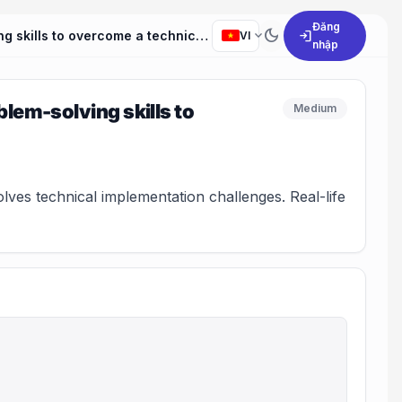
Đăng
dark_mode
expand_more
login
Can you describe a situation where you utilized your problem-solving skills to overcome a technical implementation challenge?
VI
nhập
blem-solving skills to
Medium
es technical implementation challenges. Real-life