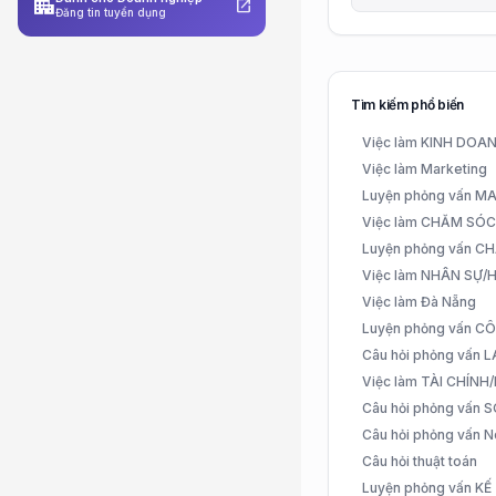
apartment
open_in_new
Đăng tin tuyển dụng
Tìm kiếm phổ biến
Việc làm KINH DO
Việc làm Marketing
Luyện phỏng vấn 
Việc làm CHĂM SÓ
Luyện phỏng vấn 
Việc làm NHÂN SỰ
Việc làm Đà Nẵng
Luyện phỏng vấn C
Câu hỏi phỏng vấn
Việc làm TÀI CHÍN
Câu hỏi phỏng vấn 
Câu hỏi phỏng vấn N
Câu hỏi thuật toán
Luyện phỏng vấn K