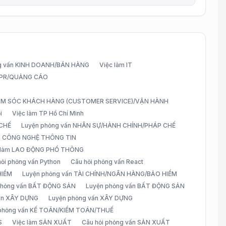
g vấn KINH DOANH/BÁN HÀNG
Việc làm IT
G/PR/QUẢNG CÁO
CHĂM SÓC KHÁCH HÀNG (CUSTOMER SERVICE)/VẬN HÀNH
i
Việc làm TP Hồ Chí Minh
 CHẾ
Luyện phỏng vấn NHÂN SỰ/HÀNH CHÍNH/PHÁP CHẾ
ấn CÔNG NGHỆ THÔNG TIN
 làm LAO ĐỘNG PHỔ THÔNG
hỏi phỏng vấn Python
Câu hỏi phỏng vấn React
HIỂM
Luyện phỏng vấn TÀI CHÍNH/NGÂN HÀNG/BẢO HIỂM
 phỏng vấn BẤT ĐỘNG SẢN
Luyện phỏng vấn BẤT ĐỘNG SẢN
vấn XÂY DỰNG
Luyện phỏng vấn XÂY DỰNG
 phỏng vấn KẾ TOÁN/KIỂM TOÁN/THUẾ
S
Việc làm SẢN XUẤT
Câu hỏi phỏng vấn SẢN XUẤT