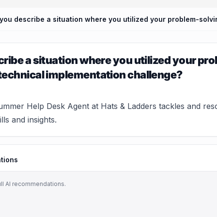
ribe a situation where you utilized your pro
technical implementation challenge?
mmer Help Desk Agent at Hats & Ladders tackles and resolv
lls and insights.
tions
ull AI recommendations.