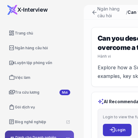
Ngân hàng
X-Interview
arrow_back
/
câu hỏi
dashboard
Trang chủ
Can you desc
overcome a 
code_blocks
Ngân hàng câu hỏi
Hành vi
video_camera_front
Luyện tập phỏng vấn
Explore how a Su
examples, key ski
work
Việc làm
payments
Tra cứu lương
Mới
auto_awesome
AI Recommenda
shopping_bag
Gói dịch vụ
Login to view the f
article
Blog nghề nghiệp
open_in_new
login
Login
Dành cho Doanh nghiệp