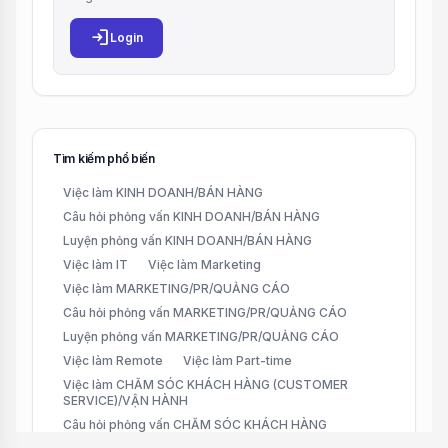
login
Login
Tìm kiếm phổ biến
Việc làm KINH DOANH/BÁN HÀNG
Câu hỏi phỏng vấn KINH DOANH/BÁN HÀNG
Luyện phỏng vấn KINH DOANH/BÁN HÀNG
Việc làm IT
Việc làm Marketing
Việc làm MARKETING/PR/QUẢNG CÁO
Câu hỏi phỏng vấn MARKETING/PR/QUẢNG CÁO
Luyện phỏng vấn MARKETING/PR/QUẢNG CÁO
Việc làm Remote
Việc làm Part-time
Việc làm CHĂM SÓC KHÁCH HÀNG (CUSTOMER
SERVICE)/VẬN HÀNH
Câu hỏi phỏng vấn CHĂM SÓC KHÁCH HÀNG
(CUSTOMER SERVICE)/VẬN HÀNH