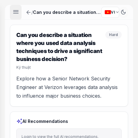
menu
arrow_back
dark_mode
expand_more
/
Can you describe a situation where you used data analysis techniques to drive a significant business decision?
VI
Can you describe a situation
Hard
where you used data analysis
techniques to drive a significant
business decision?
Kỹ thuật
Explore how a Senior Network Security
Engineer at Verizon leverages data analysis
to influence major business choices.
auto_awesome
AI Recommendations
Login to view the full AI recommendations.