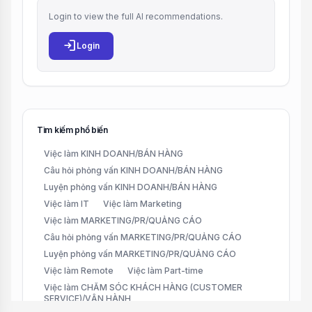
Login to view the full AI recommendations.
login
Login
Tìm kiếm phổ biến
Việc làm KINH DOANH/BÁN HÀNG
Câu hỏi phỏng vấn KINH DOANH/BÁN HÀNG
Luyện phỏng vấn KINH DOANH/BÁN HÀNG
Việc làm IT
Việc làm Marketing
Việc làm MARKETING/PR/QUẢNG CÁO
Câu hỏi phỏng vấn MARKETING/PR/QUẢNG CÁO
Luyện phỏng vấn MARKETING/PR/QUẢNG CÁO
Việc làm Remote
Việc làm Part-time
Việc làm CHĂM SÓC KHÁCH HÀNG (CUSTOMER
SERVICE)/VẬN HÀNH