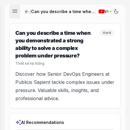
menu
arrow_back
dark_mode
expand_more
/
Can you describe a time when you demonstrated a strong ability to solve a complex problem under pressure?
VI
Can you describe a time when
Hard
you demonstrated a strong
ability to solve a complex
problem under pressure?
Thiết kế hệ thống
Discover how Senior DevOps Engineers at
Publicis Sapient tackle complex issues under
pressure. Valuable skills, insights, and
professional advice.
auto_awesome
AI Recommendations