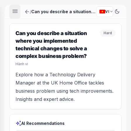
menu
arrow_back
dark_mode
expand_more
/
Can you describe a situation where you implemented technical changes to solve a complex business problem?
VI
Can you describe a situation
Hard
where you implemented
technical changes to solve a
complex business problem?
Hành vi
Explore how a Technology Delivery
Manager at the UK Home Office tackles
business problem using tech improvements.
Insights and expert advice.
auto_awesome
AI Recommendations