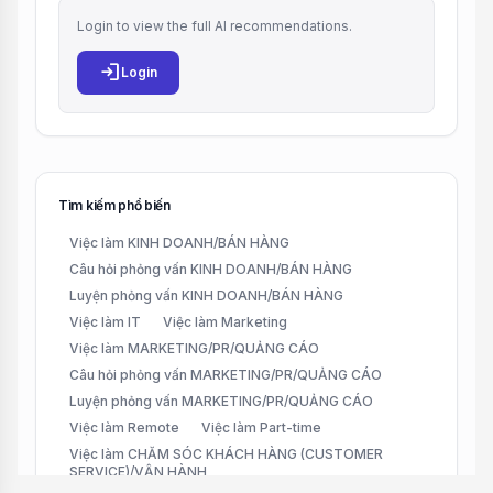
Login to view the full AI recommendations.
login
Login
Tìm kiếm phổ biến
Việc làm KINH DOANH/BÁN HÀNG
Câu hỏi phỏng vấn KINH DOANH/BÁN HÀNG
Luyện phỏng vấn KINH DOANH/BÁN HÀNG
Việc làm IT
Việc làm Marketing
Việc làm MARKETING/PR/QUẢNG CÁO
Câu hỏi phỏng vấn MARKETING/PR/QUẢNG CÁO
Luyện phỏng vấn MARKETING/PR/QUẢNG CÁO
Việc làm Remote
Việc làm Part-time
Việc làm CHĂM SÓC KHÁCH HÀNG (CUSTOMER
SERVICE)/VẬN HÀNH