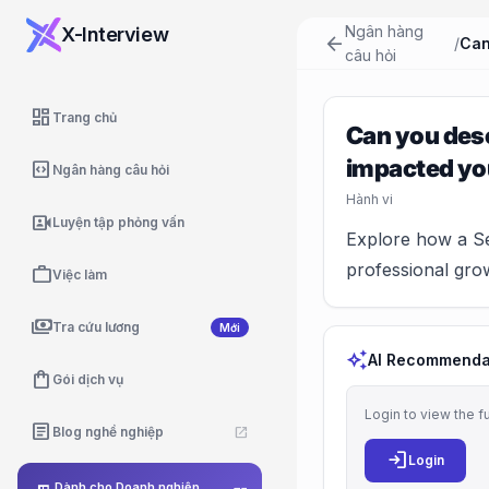
Ngân hàng
X-Interview
arrow_back
/
câu hỏi
dashboard
Trang chủ
Can you desc
impacted yo
code_blocks
Ngân hàng câu hỏi
Hành vi
video_camera_front
Luyện tập phỏng vấn
Explore how a Se
professional gro
work
Việc làm
payments
Tra cứu lương
Mới
auto_awesome
AI Recommenda
shopping_bag
Gói dịch vụ
Login to view the f
article
Blog nghề nghiệp
open_in_new
login
Login
Dành cho Doanh nghiệp