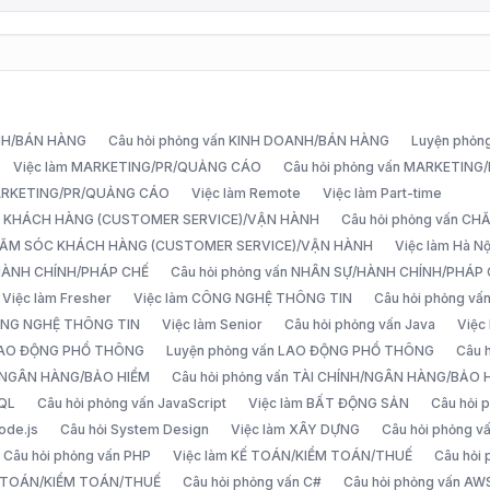
ANH/BÁN HÀNG
Câu hỏi phỏng vấn KINH DOANH/BÁN HÀNG
Luyện phỏn
Việc làm MARKETING/PR/QUẢNG CÁO
Câu hỏi phỏng vấn MARKETIN
MARKETING/PR/QUẢNG CÁO
Việc làm Remote
Việc làm Part-time
C KHÁCH HÀNG (CUSTOMER SERVICE)/VẬN HÀNH
Câu hỏi phỏng vấn 
CHĂM SÓC KHÁCH HÀNG (CUSTOMER SERVICE)/VẬN HÀNH
Việc làm Hà Nộ
/HÀNH CHÍNH/PHÁP CHẾ
Câu hỏi phỏng vấn NHÂN SỰ/HÀNH CHÍNH/PHÁP
Việc làm Fresher
Việc làm CÔNG NGHỆ THÔNG TIN
Câu hỏi phỏng v
ÔNG NGHỆ THÔNG TIN
Việc làm Senior
Câu hỏi phỏng vấn Java
Việc
 LAO ĐỘNG PHỔ THÔNG
Luyện phỏng vấn LAO ĐỘNG PHỔ THÔNG
Câu 
H/NGÂN HÀNG/BẢO HIỂM
Câu hỏi phỏng vấn TÀI CHÍNH/NGÂN HÀNG/BẢO 
SQL
Câu hỏi phỏng vấn JavaScript
Việc làm BẤT ĐỘNG SẢN
Câu hỏi
ode.js
Câu hỏi System Design
Việc làm XÂY DỰNG
Câu hỏi phỏng 
Câu hỏi phỏng vấn PHP
Việc làm KẾ TOÁN/KIỂM TOÁN/THUẾ
Câu hỏi
Ế TOÁN/KIỂM TOÁN/THUẾ
Câu hỏi phỏng vấn C#
Câu hỏi phỏng vấn AW