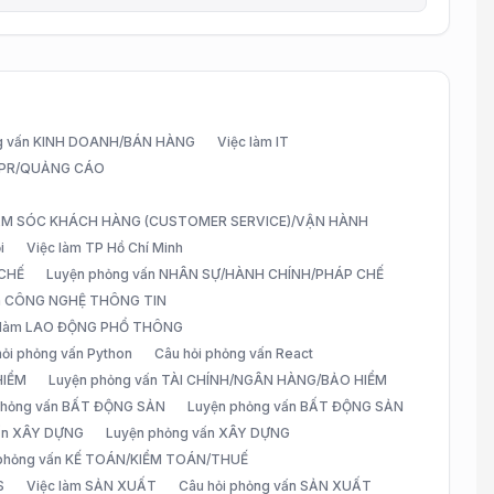
g vấn KINH DOANH/BÁN HÀNG
Việc làm IT
G/PR/QUẢNG CÁO
CHĂM SÓC KHÁCH HÀNG (CUSTOMER SERVICE)/VẬN HÀNH
i
Việc làm TP Hồ Chí Minh
 CHẾ
Luyện phỏng vấn NHÂN SỰ/HÀNH CHÍNH/PHÁP CHẾ
ấn CÔNG NGHỆ THÔNG TIN
 làm LAO ĐỘNG PHỔ THÔNG
hỏi phỏng vấn Python
Câu hỏi phỏng vấn React
HIỂM
Luyện phỏng vấn TÀI CHÍNH/NGÂN HÀNG/BẢO HIỂM
 phỏng vấn BẤT ĐỘNG SẢN
Luyện phỏng vấn BẤT ĐỘNG SẢN
vấn XÂY DỰNG
Luyện phỏng vấn XÂY DỰNG
 phỏng vấn KẾ TOÁN/KIỂM TOÁN/THUẾ
S
Việc làm SẢN XUẤT
Câu hỏi phỏng vấn SẢN XUẤT