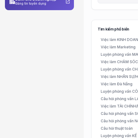
apartment
open_in_new
Đăng tin tuyển dụng
Tìm kiếm phổ biến
Việc làm KINH DO
Việc làm Marketing
Luyện phỏng vấn 
Việc làm CHĂM SÓ
Luyện phỏng vấn 
Việc làm NHÂN SỰ
Việc làm Đà Nẵng
Luyện phỏng vấn C
Câu hỏi phỏng vấn
Việc làm TÀI CHÍN
Câu hỏi phỏng vấn 
Câu hỏi phỏng vấn N
Câu hỏi thuật toán
Luyện phỏng vấn K