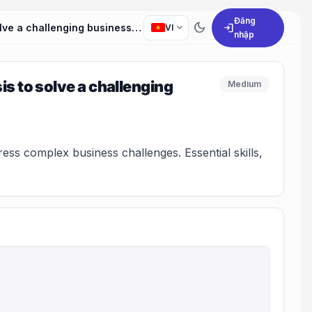
Đăng
dark_mode
expand_more
login
Can you describe a situation where you used data analysis to solve a challenging business problem?
VI
nhập
s to solve a challenging
Medium
ss complex business challenges. Essential skills,