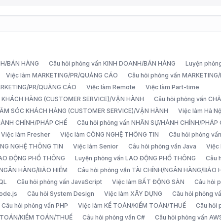
ANH/BÁN HÀNG
Câu hỏi phỏng vấn KINH DOANH/BÁN HÀNG
Luyện phỏn
Việc làm MARKETING/PR/QUẢNG CÁO
Câu hỏi phỏng vấn MARKETIN
MARKETING/PR/QUẢNG CÁO
Việc làm Remote
Việc làm Part-time
C KHÁCH HÀNG (CUSTOMER SERVICE)/VẬN HÀNH
Câu hỏi phỏng vấn 
CHĂM SÓC KHÁCH HÀNG (CUSTOMER SERVICE)/VẬN HÀNH
Việc làm Hà Nộ
/HÀNH CHÍNH/PHÁP CHẾ
Câu hỏi phỏng vấn NHÂN SỰ/HÀNH CHÍNH/PHÁP
Việc làm Fresher
Việc làm CÔNG NGHỆ THÔNG TIN
Câu hỏi phỏng v
ÔNG NGHỆ THÔNG TIN
Việc làm Senior
Câu hỏi phỏng vấn Java
Việc
 LAO ĐỘNG PHỔ THÔNG
Luyện phỏng vấn LAO ĐỘNG PHỔ THÔNG
Câu 
H/NGÂN HÀNG/BẢO HIỂM
Câu hỏi phỏng vấn TÀI CHÍNH/NGÂN HÀNG/BẢO 
SQL
Câu hỏi phỏng vấn JavaScript
Việc làm BẤT ĐỘNG SẢN
Câu hỏi
ode.js
Câu hỏi System Design
Việc làm XÂY DỰNG
Câu hỏi phỏng 
Câu hỏi phỏng vấn PHP
Việc làm KẾ TOÁN/KIỂM TOÁN/THUẾ
Câu hỏi
Ế TOÁN/KIỂM TOÁN/THUẾ
Câu hỏi phỏng vấn C#
Câu hỏi phỏng vấn AW