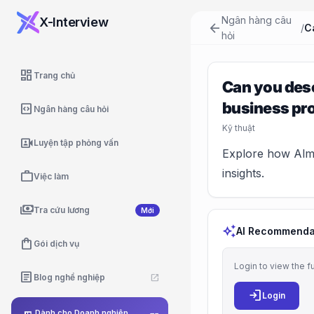
Ngân hàng câu
X-Interview
arrow_back
/
hỏi
dashboard
Trang chủ
Can you desc
business pr
code_blocks
Ngân hàng câu hỏi
Kỹ thuật
video_camera_front
Luyện tập phỏng vấn
Explore how Alma
insights.
work
Việc làm
payments
Tra cứu lương
Mới
auto_awesome
AI Recommenda
shopping_bag
Gói dịch vụ
Login to view the f
article
Blog nghề nghiệp
open_in_new
login
Login
Dành cho Doanh nghiệp