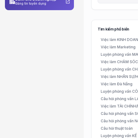
apartment
open_in_new
Đăng tin tuyển dụng
Tìm kiếm phổ biến
Việc làm KINH DO
Việc làm Marketing
Luyện phỏng vấn 
Việc làm CHĂM SÓ
Luyện phỏng vấn 
Việc làm NHÂN SỰ
Việc làm Đà Nẵng
Luyện phỏng vấn C
Câu hỏi phỏng vấn
Việc làm TÀI CHÍN
Câu hỏi phỏng vấn 
Câu hỏi phỏng vấn N
Câu hỏi thuật toán
Luyện phỏng vấn K