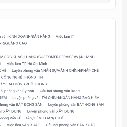
g vấn KINH DOANH/BÁN HÀNG
Việc làm IT
G/PR/QUẢNG CÁO
CHĂM SÓC KHÁCH HÀNG (CUSTOMER SERVICE)/VẬN HÀNH
i
Việc làm TP Hồ Chí Minh
 CHẾ
Luyện phỏng vấn NHÂN SỰ/HÀNH CHÍNH/PHÁP CHẾ
ấn CÔNG NGHỆ THÔNG TIN
 làm LAO ĐỘNG PHỔ THÔNG
hỏi phỏng vấn Python
Câu hỏi phỏng vấn React
HIỂM
Luyện phỏng vấn TÀI CHÍNH/NGÂN HÀNG/BẢO HIỂM
 phỏng vấn BẤT ĐỘNG SẢN
Luyện phỏng vấn BẤT ĐỘNG SẢN
vấn XÂY DỰNG
Luyện phỏng vấn XÂY DỰNG
 phỏng vấn KẾ TOÁN/KIỂM TOÁN/THUẾ
S
Việc làm SẢN XUẤT
Câu hỏi phỏng vấn SẢN XUẤT