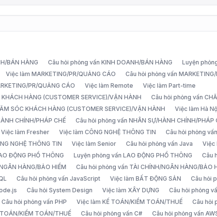
ANH/BÁN HÀNG
Câu hỏi phỏng vấn KINH DOANH/BÁN HÀNG
Luyện phỏn
Việc làm MARKETING/PR/QUẢNG CÁO
Câu hỏi phỏng vấn MARKETIN
MARKETING/PR/QUẢNG CÁO
Việc làm Remote
Việc làm Part-time
C KHÁCH HÀNG (CUSTOMER SERVICE)/VẬN HÀNH
Câu hỏi phỏng vấn 
CHĂM SÓC KHÁCH HÀNG (CUSTOMER SERVICE)/VẬN HÀNH
Việc làm Hà Nộ
/HÀNH CHÍNH/PHÁP CHẾ
Câu hỏi phỏng vấn NHÂN SỰ/HÀNH CHÍNH/PHÁP
Việc làm Fresher
Việc làm CÔNG NGHỆ THÔNG TIN
Câu hỏi phỏng v
ÔNG NGHỆ THÔNG TIN
Việc làm Senior
Câu hỏi phỏng vấn Java
Việc
 LAO ĐỘNG PHỔ THÔNG
Luyện phỏng vấn LAO ĐỘNG PHỔ THÔNG
Câu 
H/NGÂN HÀNG/BẢO HIỂM
Câu hỏi phỏng vấn TÀI CHÍNH/NGÂN HÀNG/BẢO 
SQL
Câu hỏi phỏng vấn JavaScript
Việc làm BẤT ĐỘNG SẢN
Câu hỏi
ode.js
Câu hỏi System Design
Việc làm XÂY DỰNG
Câu hỏi phỏng 
Câu hỏi phỏng vấn PHP
Việc làm KẾ TOÁN/KIỂM TOÁN/THUẾ
Câu hỏi
Ế TOÁN/KIỂM TOÁN/THUẾ
Câu hỏi phỏng vấn C#
Câu hỏi phỏng vấn AW