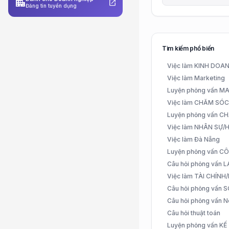
apartment
open_in_new
Đăng tin tuyển dụng
Tìm kiếm phổ biến
Việc làm KINH DO
Việc làm Marketing
Luyện phỏng vấn 
Việc làm CHĂM SÓ
Luyện phỏng vấn 
Việc làm NHÂN SỰ
Việc làm Đà Nẵng
Luyện phỏng vấn C
Câu hỏi phỏng vấn
Việc làm TÀI CHÍN
Câu hỏi phỏng vấn 
Câu hỏi phỏng vấn N
Câu hỏi thuật toán
Luyện phỏng vấn K