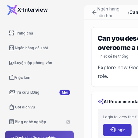
Ngân hàng
X-Interview
arrow_back
/
câu hỏi
dashboard
Trang chủ
Can you desc
overcome a 
code_blocks
Ngân hàng câu hỏi
Thiết kế hệ thống
video_camera_front
Luyện tập phỏng vấn
Explore how Googl
role.
work
Việc làm
payments
Tra cứu lương
Mới
auto_awesome
AI Recommenda
shopping_bag
Gói dịch vụ
Login to view the f
article
Blog nghề nghiệp
open_in_new
login
Login
Dành cho Doanh nghiệp