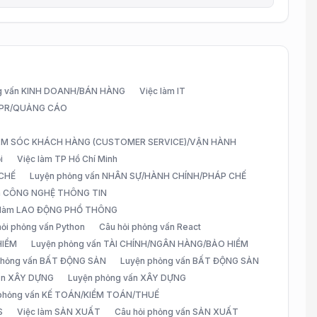
g vấn KINH DOANH/BÁN HÀNG
Việc làm IT
G/PR/QUẢNG CÁO
CHĂM SÓC KHÁCH HÀNG (CUSTOMER SERVICE)/VẬN HÀNH
i
Việc làm TP Hồ Chí Minh
 CHẾ
Luyện phỏng vấn NHÂN SỰ/HÀNH CHÍNH/PHÁP CHẾ
ấn CÔNG NGHỆ THÔNG TIN
 làm LAO ĐỘNG PHỔ THÔNG
hỏi phỏng vấn Python
Câu hỏi phỏng vấn React
HIỂM
Luyện phỏng vấn TÀI CHÍNH/NGÂN HÀNG/BẢO HIỂM
 phỏng vấn BẤT ĐỘNG SẢN
Luyện phỏng vấn BẤT ĐỘNG SẢN
vấn XÂY DỰNG
Luyện phỏng vấn XÂY DỰNG
 phỏng vấn KẾ TOÁN/KIỂM TOÁN/THUẾ
S
Việc làm SẢN XUẤT
Câu hỏi phỏng vấn SẢN XUẤT