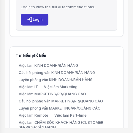
Login to view the full AI recommendations.
login
Login
Tìm kiếm phổ biến
Việc làm KINH DOANH/BÁN HÀNG
Câu hỏi phỏng vấn KINH DOANH/BÁN HÀNG
Luyện phỏng vấn KINH DOANH/BÁN HÀNG
Việc làm IT
Việc làm Marketing
Việc làm MARKETING/PR/QUẢNG CÁO
Câu hỏi phỏng vấn MARKETING/PR/QUẢNG CÁO
Luyện phỏng vấn MARKETING/PR/QUẢNG CÁO
Việc làm Remote
Việc làm Part-time
Việc làm CHĂM SÓC KHÁCH HÀNG (CUSTOMER
SERVICE)/VẬN HÀNH