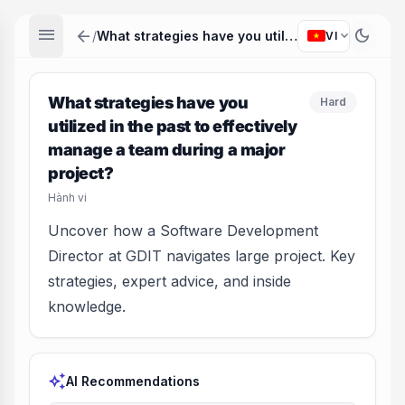
menu
arrow_back
dark_mode
expand_more
/
What strategies have you utilized in the past to effectively manage a team during a major project?
VI
What strategies have you
Hard
utilized in the past to effectively
manage a team during a major
project?
Hành vi
Uncover how a Software Development
Director at GDIT navigates large project. Key
strategies, expert advice, and inside
knowledge.
auto_awesome
AI Recommendations