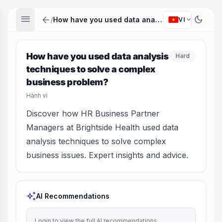
menu
arrow_back
dark_mode
expand_more
/
How have you used data analysis techniques to solve a complex business problem?
VI
How have you used data analysis
Hard
techniques to solve a complex
business problem?
Hành vi
Discover how HR Business Partner
Managers at Brightside Health used data
analysis techniques to solve complex
business issues. Expert insights and advice.
auto_awesome
AI Recommendations
Login to view the full AI recommendations.