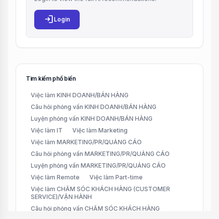
login
Login
Tìm kiếm phổ biến
Việc làm KINH DOANH/BÁN HÀNG
Câu hỏi phỏng vấn KINH DOANH/BÁN HÀNG
Luyện phỏng vấn KINH DOANH/BÁN HÀNG
Việc làm IT
Việc làm Marketing
Việc làm MARKETING/PR/QUẢNG CÁO
Câu hỏi phỏng vấn MARKETING/PR/QUẢNG CÁO
Luyện phỏng vấn MARKETING/PR/QUẢNG CÁO
Việc làm Remote
Việc làm Part-time
Việc làm CHĂM SÓC KHÁCH HÀNG (CUSTOMER
SERVICE)/VẬN HÀNH
Câu hỏi phỏng vấn CHĂM SÓC KHÁCH HÀNG
(CUSTOMER SERVICE)/VẬN HÀNH