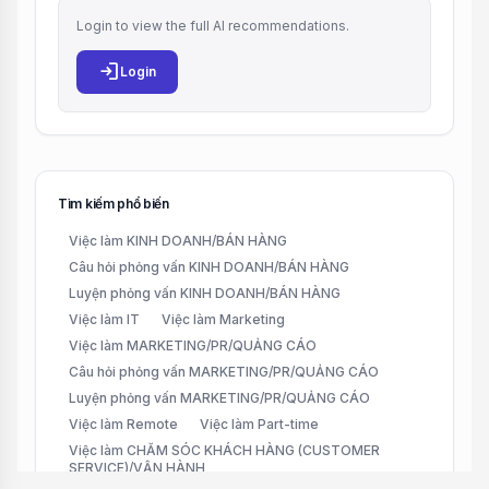
Login to view the full AI recommendations.
login
Login
Tìm kiếm phổ biến
Việc làm KINH DOANH/BÁN HÀNG
Câu hỏi phỏng vấn KINH DOANH/BÁN HÀNG
Luyện phỏng vấn KINH DOANH/BÁN HÀNG
Việc làm IT
Việc làm Marketing
Việc làm MARKETING/PR/QUẢNG CÁO
Câu hỏi phỏng vấn MARKETING/PR/QUẢNG CÁO
Luyện phỏng vấn MARKETING/PR/QUẢNG CÁO
Việc làm Remote
Việc làm Part-time
Việc làm CHĂM SÓC KHÁCH HÀNG (CUSTOMER
SERVICE)/VẬN HÀNH