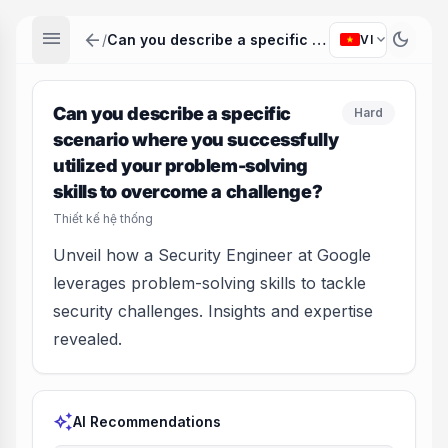
menu
arrow_back
dark_mode
expand_more
/
Can you describe a specific scenario where you successfully utilized your problem-solving skills to overcome a challenge?
VI
Can you describe a specific
Hard
scenario where you successfully
utilized your problem-solving
skills to overcome a challenge?
Thiết kế hệ thống
Unveil how a Security Engineer at Google
leverages problem-solving skills to tackle
security challenges. Insights and expertise
revealed.
auto_awesome
AI Recommendations