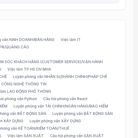
g vấn KINH DOANH/BÁN HÀNG
Việc làm IT
G/PR/QUẢNG CÁO
CHĂM SÓC KHÁCH HÀNG (CUSTOMER SERVICE)/VẬN HÀNH
i
Việc làm TP Hồ Chí Minh
 CHẾ
Luyện phỏng vấn NHÂN SỰ/HÀNH CHÍNH/PHÁP CHẾ
ấn CÔNG NGHỆ THÔNG TIN
 làm LAO ĐỘNG PHỔ THÔNG
hỏi phỏng vấn Python
Câu hỏi phỏng vấn React
HIỂM
Luyện phỏng vấn TÀI CHÍNH/NGÂN HÀNG/BẢO HIỂM
 phỏng vấn BẤT ĐỘNG SẢN
Luyện phỏng vấn BẤT ĐỘNG SẢN
vấn XÂY DỰNG
Luyện phỏng vấn XÂY DỰNG
 phỏng vấn KẾ TOÁN/KIỂM TOÁN/THUẾ
S
Việc làm SẢN XUẤT
Câu hỏi phỏng vấn SẢN XUẤT