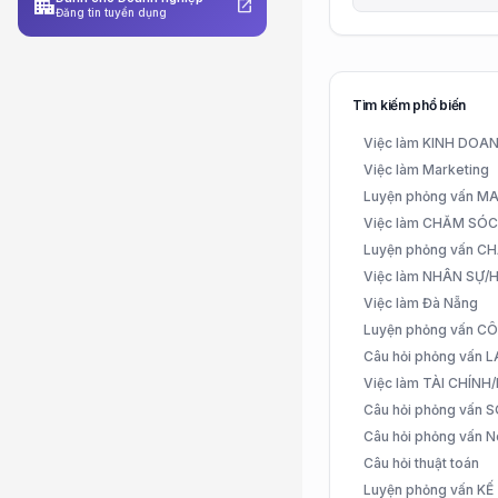
apartment
open_in_new
Đăng tin tuyển dụng
Tìm kiếm phổ biến
Việc làm KINH DO
Việc làm Marketing
Luyện phỏng vấn 
Việc làm CHĂM SÓ
Luyện phỏng vấn 
Việc làm NHÂN SỰ
Việc làm Đà Nẵng
Luyện phỏng vấn C
Câu hỏi phỏng vấn
Việc làm TÀI CHÍN
Câu hỏi phỏng vấn 
Câu hỏi phỏng vấn N
Câu hỏi thuật toán
Luyện phỏng vấn K