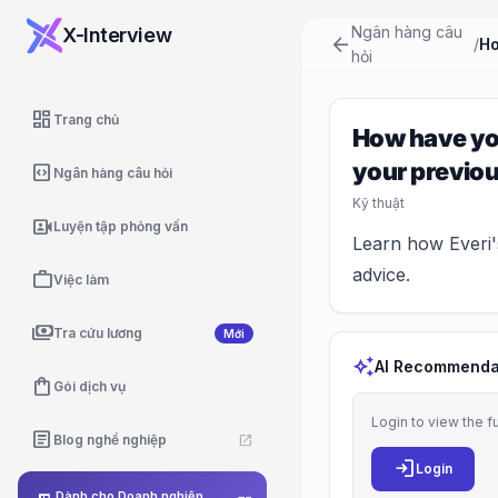
Ngân hàng câu
X-Interview
arrow_back
/
hỏi
dashboard
Trang chủ
How have you
your previou
code_blocks
Ngân hàng câu hỏi
Kỹ thuật
video_camera_front
Luyện tập phỏng vấn
Learn how Everi's
advice.
work
Việc làm
payments
Tra cứu lương
Mới
auto_awesome
AI Recommenda
shopping_bag
Gói dịch vụ
Login to view the f
article
Blog nghề nghiệp
open_in_new
login
Login
Dành cho Doanh nghiệp