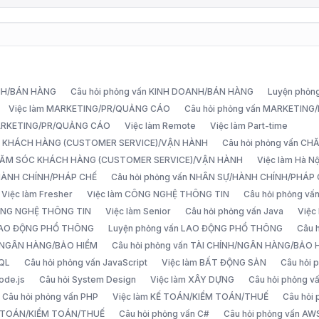
ANH/BÁN HÀNG
Câu hỏi phỏng vấn KINH DOANH/BÁN HÀNG
Luyện phỏn
Việc làm MARKETING/PR/QUẢNG CÁO
Câu hỏi phỏng vấn MARKETIN
MARKETING/PR/QUẢNG CÁO
Việc làm Remote
Việc làm Part-time
C KHÁCH HÀNG (CUSTOMER SERVICE)/VẬN HÀNH
Câu hỏi phỏng vấn 
CHĂM SÓC KHÁCH HÀNG (CUSTOMER SERVICE)/VẬN HÀNH
Việc làm Hà Nộ
/HÀNH CHÍNH/PHÁP CHẾ
Câu hỏi phỏng vấn NHÂN SỰ/HÀNH CHÍNH/PHÁP
Việc làm Fresher
Việc làm CÔNG NGHỆ THÔNG TIN
Câu hỏi phỏng v
ÔNG NGHỆ THÔNG TIN
Việc làm Senior
Câu hỏi phỏng vấn Java
Việc
 LAO ĐỘNG PHỔ THÔNG
Luyện phỏng vấn LAO ĐỘNG PHỔ THÔNG
Câu 
H/NGÂN HÀNG/BẢO HIỂM
Câu hỏi phỏng vấn TÀI CHÍNH/NGÂN HÀNG/BẢO 
SQL
Câu hỏi phỏng vấn JavaScript
Việc làm BẤT ĐỘNG SẢN
Câu hỏi
ode.js
Câu hỏi System Design
Việc làm XÂY DỰNG
Câu hỏi phỏng 
Câu hỏi phỏng vấn PHP
Việc làm KẾ TOÁN/KIỂM TOÁN/THUẾ
Câu hỏi
Ế TOÁN/KIỂM TOÁN/THUẾ
Câu hỏi phỏng vấn C#
Câu hỏi phỏng vấn AW