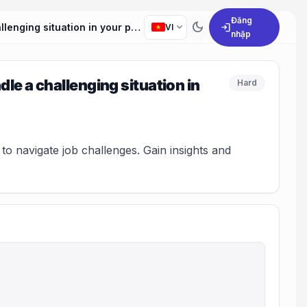
Đăng
dark_mode
expand_more
login
How have you utilized your problem-solving skills to handle a challenging situation in your previous job?
VI
nhập
le a challenging situation in
Hard
to navigate job challenges. Gain insights and