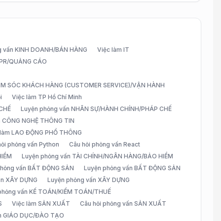
g vấn KINH DOANH/BÁN HÀNG
Việc làm IT
G/PR/QUẢNG CÁO
CHĂM SÓC KHÁCH HÀNG (CUSTOMER SERVICE)/VẬN HÀNH
i
Việc làm TP Hồ Chí Minh
 CHẾ
Luyện phỏng vấn NHÂN SỰ/HÀNH CHÍNH/PHÁP CHẾ
ấn CÔNG NGHỆ THÔNG TIN
 làm LAO ĐỘNG PHỔ THÔNG
hỏi phỏng vấn Python
Câu hỏi phỏng vấn React
HIỂM
Luyện phỏng vấn TÀI CHÍNH/NGÂN HÀNG/BẢO HIỂM
 phỏng vấn BẤT ĐỘNG SẢN
Luyện phỏng vấn BẤT ĐỘNG SẢN
vấn XÂY DỰNG
Luyện phỏng vấn XÂY DỰNG
 phỏng vấn KẾ TOÁN/KIỂM TOÁN/THUẾ
S
Việc làm SẢN XUẤT
Câu hỏi phỏng vấn SẢN XUẤT
àm GIÁO DỤC/ĐÀO TẠO