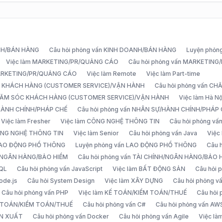
ANH/BÁN HÀNG
Câu hỏi phỏng vấn KINH DOANH/BÁN HÀNG
Luyện phỏn
Việc làm MARKETING/PR/QUẢNG CÁO
Câu hỏi phỏng vấn MARKETIN
MARKETING/PR/QUẢNG CÁO
Việc làm Remote
Việc làm Part-time
C KHÁCH HÀNG (CUSTOMER SERVICE)/VẬN HÀNH
Câu hỏi phỏng vấn 
CHĂM SÓC KHÁCH HÀNG (CUSTOMER SERVICE)/VẬN HÀNH
Việc làm Hà Nộ
/HÀNH CHÍNH/PHÁP CHẾ
Câu hỏi phỏng vấn NHÂN SỰ/HÀNH CHÍNH/PHÁP
Việc làm Fresher
Việc làm CÔNG NGHỆ THÔNG TIN
Câu hỏi phỏng v
ÔNG NGHỆ THÔNG TIN
Việc làm Senior
Câu hỏi phỏng vấn Java
Việc
 LAO ĐỘNG PHỔ THÔNG
Luyện phỏng vấn LAO ĐỘNG PHỔ THÔNG
Câu 
H/NGÂN HÀNG/BẢO HIỂM
Câu hỏi phỏng vấn TÀI CHÍNH/NGÂN HÀNG/BẢO 
SQL
Câu hỏi phỏng vấn JavaScript
Việc làm BẤT ĐỘNG SẢN
Câu hỏi
ode.js
Câu hỏi System Design
Việc làm XÂY DỰNG
Câu hỏi phỏng 
Câu hỏi phỏng vấn PHP
Việc làm KẾ TOÁN/KIỂM TOÁN/THUẾ
Câu hỏi
Ế TOÁN/KIỂM TOÁN/THUẾ
Câu hỏi phỏng vấn C#
Câu hỏi phỏng vấn AW
ẢN XUẤT
Câu hỏi phỏng vấn Docker
Câu hỏi phỏng vấn Agile
Việc l