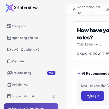
Ngân hàng câu
X-Interview
arrow_back
/
hỏi
dashboard
Trang chủ
How have you
roles?
code_blocks
Ngân hàng câu hỏi
Thiết kế hệ thống
video_camera_front
Luyện tập phỏng vấn
Explore how T-Mob
work
Việc làm
payments
auto_awesome
Tra cứu lương
AI Recommenda
Mới
shopping_bag
Gói dịch vụ
Login to view the f
login
article
Login
Blog nghề nghiệp
open_in_new
Dành cho Doanh nghiệp