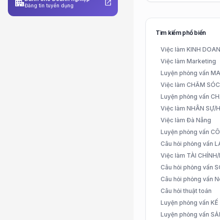
apartment
open_in_new
Đăng tin tuyển dụng
Tìm kiếm phổ biến
Việc làm KINH DO
Việc làm Marketing
Luyện phỏng vấn 
Việc làm CHĂM SÓ
Luyện phỏng vấn 
Việc làm NHÂN SỰ
Việc làm Đà Nẵng
Luyện phỏng vấn C
Câu hỏi phỏng vấn
Việc làm TÀI CHÍN
Câu hỏi phỏng vấn 
Câu hỏi phỏng vấn N
Câu hỏi thuật toán
Luyện phỏng vấn K
Luyện phỏng vấn S