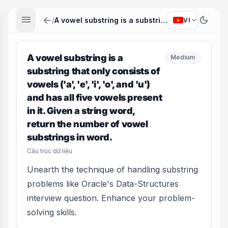
menu
arrow_back
dark_mode
expand_more
/
A vowel substring is a substring that only consists of vowels ('a', 'e', 'i', 'o', and 'u') and has all five vowels present in it. Given a string word, return the number of vowel substrings in word.
VI
A vowel substring is a
Medium
substring that only consists of
vowels ('a', 'e', 'i', 'o', and 'u')
and has all five vowels present
in it. Given a string word,
return the number of vowel
substrings in word.
Cấu trúc dữ liệu
Unearth the technique of handling substring
problems like Oracle's Data-Structures
interview question. Enhance your problem-
solving skills.