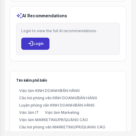
auto_awesome
AI Recommendations
Login to view the full AI recommendations.
login
Login
Tìm kiếm phổ biến
Việc làm KINH DOANH/BÁN HÀNG
Câu hỏi phỏng vấn KINH DOANH/BÁN HÀNG
Luyện phỏng vấn KINH DOANH/BÁN HÀNG
Việc làm IT
Việc làm Marketing
Việc làm MARKETING/PR/QUẢNG CÁO
Câu hỏi phỏng vấn MARKETING/PR/QUẢNG CÁO
Luyện phỏng vấn MARKETING/PR/QUẢNG CÁO