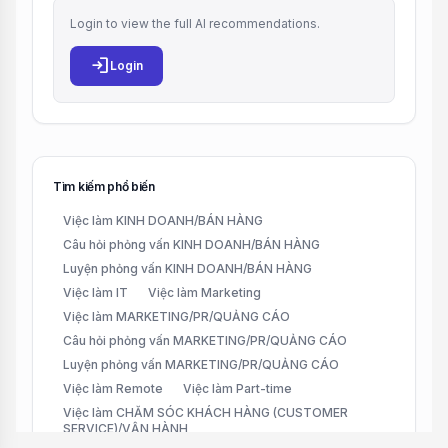
Login to view the full AI recommendations.
login
Login
Tìm kiếm phổ biến
Việc làm KINH DOANH/BÁN HÀNG
Câu hỏi phỏng vấn KINH DOANH/BÁN HÀNG
Luyện phỏng vấn KINH DOANH/BÁN HÀNG
Việc làm IT
Việc làm Marketing
Việc làm MARKETING/PR/QUẢNG CÁO
Câu hỏi phỏng vấn MARKETING/PR/QUẢNG CÁO
Luyện phỏng vấn MARKETING/PR/QUẢNG CÁO
Việc làm Remote
Việc làm Part-time
Việc làm CHĂM SÓC KHÁCH HÀNG (CUSTOMER
SERVICE)/VẬN HÀNH