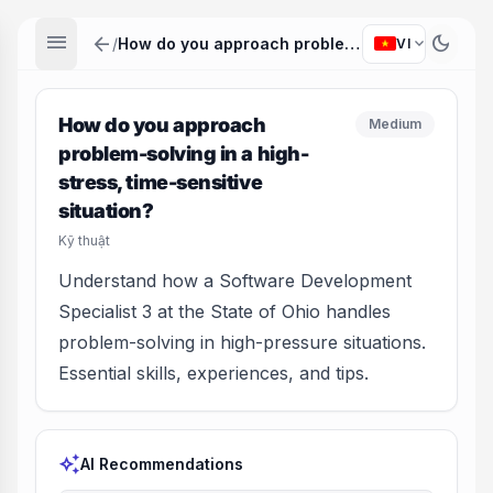
menu
arrow_back
dark_mode
expand_more
/
How do you approach problem-solving in a high-stress, time-sensitive situation?
VI
How do you approach
Medium
problem-solving in a high-
stress, time-sensitive
situation?
Kỹ thuật
Understand how a Software Development
Specialist 3 at the State of Ohio handles
problem-solving in high-pressure situations.
Essential skills, experiences, and tips.
auto_awesome
AI Recommendations