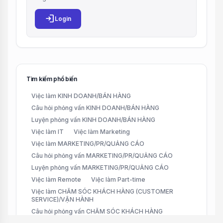
login
Login
Tìm kiếm phổ biến
Việc làm KINH DOANH/BÁN HÀNG
Câu hỏi phỏng vấn KINH DOANH/BÁN HÀNG
Luyện phỏng vấn KINH DOANH/BÁN HÀNG
Việc làm IT
Việc làm Marketing
Việc làm MARKETING/PR/QUẢNG CÁO
Câu hỏi phỏng vấn MARKETING/PR/QUẢNG CÁO
Luyện phỏng vấn MARKETING/PR/QUẢNG CÁO
Việc làm Remote
Việc làm Part-time
Việc làm CHĂM SÓC KHÁCH HÀNG (CUSTOMER
SERVICE)/VẬN HÀNH
Câu hỏi phỏng vấn CHĂM SÓC KHÁCH HÀNG
(CUSTOMER SERVICE)/VẬN HÀNH