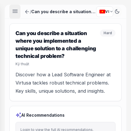
menu
arrow_back
dark_mode
expand_more
/
Can you describe a situation where you implemented a unique solution to a challenging technical problem?
VI
Can you describe a situation
Hard
where you implemented a
unique solution to a challenging
technical problem?
Kỹ thuật
Discover how a Lead Software Engineer at
Virtusa tackles robust technical problems.
Key skills, unique solutions, and insights.
auto_awesome
AI Recommendations
Login to view the full AI recommendations.