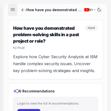
menu
arrow_back
dark_mode
expand_more
/
How have you demonstrated problem-solving skills in a past project or role?
VI
How have you demonstrated
Hard
problem-solving skills in a past
project or role?
Kỹ thuật
Explore how Cyber Security Analysts at IBM
handle complex security issues. Uncover
key problem-solving strategies and insights.
auto_awesome
AI Recommendations
Login to view the full AI recommendations.