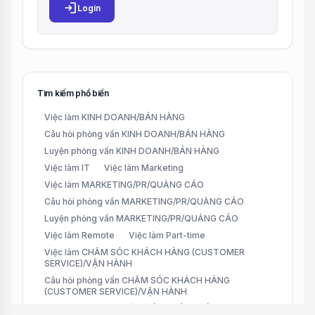
login
Login
Tìm kiếm phổ biến
Việc làm KINH DOANH/BÁN HÀNG
Câu hỏi phỏng vấn KINH DOANH/BÁN HÀNG
Luyện phỏng vấn KINH DOANH/BÁN HÀNG
Việc làm IT
Việc làm Marketing
Việc làm MARKETING/PR/QUẢNG CÁO
Câu hỏi phỏng vấn MARKETING/PR/QUẢNG CÁO
Luyện phỏng vấn MARKETING/PR/QUẢNG CÁO
Việc làm Remote
Việc làm Part-time
Việc làm CHĂM SÓC KHÁCH HÀNG (CUSTOMER
SERVICE)/VẬN HÀNH
Câu hỏi phỏng vấn CHĂM SÓC KHÁCH HÀNG
(CUSTOMER SERVICE)/VẬN HÀNH
Luyện phỏng vấn CHĂM SÓC KHÁCH HÀNG