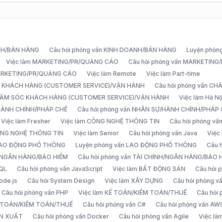
ANH/BÁN HÀNG
Câu hỏi phỏng vấn KINH DOANH/BÁN HÀNG
Luyện phỏn
Việc làm MARKETING/PR/QUẢNG CÁO
Câu hỏi phỏng vấn MARKETIN
MARKETING/PR/QUẢNG CÁO
Việc làm Remote
Việc làm Part-time
C KHÁCH HÀNG (CUSTOMER SERVICE)/VẬN HÀNH
Câu hỏi phỏng vấn 
CHĂM SÓC KHÁCH HÀNG (CUSTOMER SERVICE)/VẬN HÀNH
Việc làm Hà Nộ
/HÀNH CHÍNH/PHÁP CHẾ
Câu hỏi phỏng vấn NHÂN SỰ/HÀNH CHÍNH/PHÁP
Việc làm Fresher
Việc làm CÔNG NGHỆ THÔNG TIN
Câu hỏi phỏng v
ÔNG NGHỆ THÔNG TIN
Việc làm Senior
Câu hỏi phỏng vấn Java
Việc
 LAO ĐỘNG PHỔ THÔNG
Luyện phỏng vấn LAO ĐỘNG PHỔ THÔNG
Câu 
H/NGÂN HÀNG/BẢO HIỂM
Câu hỏi phỏng vấn TÀI CHÍNH/NGÂN HÀNG/BẢO 
SQL
Câu hỏi phỏng vấn JavaScript
Việc làm BẤT ĐỘNG SẢN
Câu hỏi
ode.js
Câu hỏi System Design
Việc làm XÂY DỰNG
Câu hỏi phỏng 
Câu hỏi phỏng vấn PHP
Việc làm KẾ TOÁN/KIỂM TOÁN/THUẾ
Câu hỏi
Ế TOÁN/KIỂM TOÁN/THUẾ
Câu hỏi phỏng vấn C#
Câu hỏi phỏng vấn AW
ẢN XUẤT
Câu hỏi phỏng vấn Docker
Câu hỏi phỏng vấn Agile
Việc l