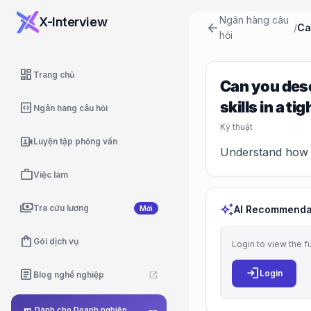
Ngân hàng câu
X-Interview
arrow_back
/
hỏi
dashboard
Trang chủ
Can you desc
skills in a ti
code_blocks
Ngân hàng câu hỏi
Kỹ thuật
video_camera_front
Luyện tập phỏng vấn
Understand how a
work
Việc làm
payments
auto_awesome
Tra cứu lương
AI Recommenda
Mới
shopping_bag
Gói dịch vụ
Login to view the f
login
article
Login
Blog nghề nghiệp
open_in_new
Dành cho Doanh nghiệp