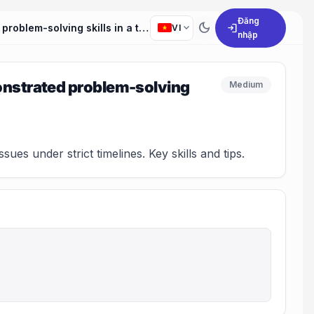
Đăng
dark_mode
expand_more
login
Can you describe a situation where you effectively demonstrated problem-solving skills in a tight deadline?
VI
nhập
monstrated problem-solving
Medium
s under strict timelines. Key skills and tips.