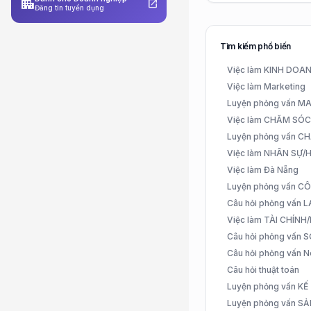
apartment
open_in_new
Đăng tin tuyển dụng
Tìm kiếm phổ biến
Việc làm KINH DO
Việc làm Marketing
Luyện phỏng vấn 
Việc làm CHĂM SÓ
Luyện phỏng vấn 
Việc làm NHÂN SỰ
Việc làm Đà Nẵng
Luyện phỏng vấn C
Câu hỏi phỏng vấn
Việc làm TÀI CHÍN
Câu hỏi phỏng vấn 
Câu hỏi phỏng vấn N
Câu hỏi thuật toán
Luyện phỏng vấn K
Luyện phỏng vấn S