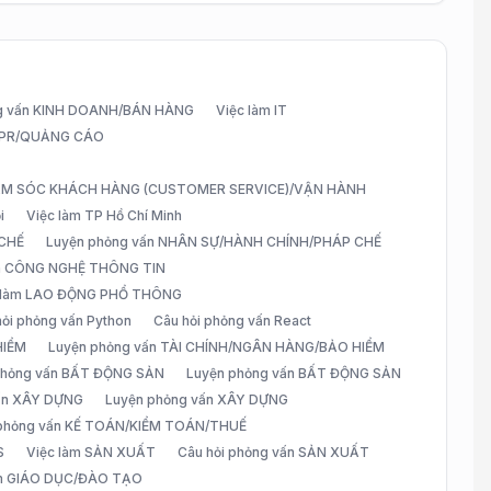
g vấn KINH DOANH/BÁN HÀNG
Việc làm IT
G/PR/QUẢNG CÁO
CHĂM SÓC KHÁCH HÀNG (CUSTOMER SERVICE)/VẬN HÀNH
i
Việc làm TP Hồ Chí Minh
 CHẾ
Luyện phỏng vấn NHÂN SỰ/HÀNH CHÍNH/PHÁP CHẾ
ấn CÔNG NGHỆ THÔNG TIN
 làm LAO ĐỘNG PHỔ THÔNG
hỏi phỏng vấn Python
Câu hỏi phỏng vấn React
HIỂM
Luyện phỏng vấn TÀI CHÍNH/NGÂN HÀNG/BẢO HIỂM
 phỏng vấn BẤT ĐỘNG SẢN
Luyện phỏng vấn BẤT ĐỘNG SẢN
vấn XÂY DỰNG
Luyện phỏng vấn XÂY DỰNG
 phỏng vấn KẾ TOÁN/KIỂM TOÁN/THUẾ
S
Việc làm SẢN XUẤT
Câu hỏi phỏng vấn SẢN XUẤT
àm GIÁO DỤC/ĐÀO TẠO