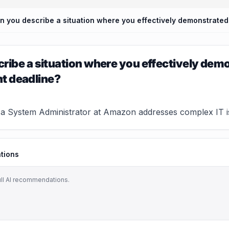
ribe a situation where you effectively de
ght deadline?
 System Administrator at Amazon addresses complex IT issue
tions
ull AI recommendations.