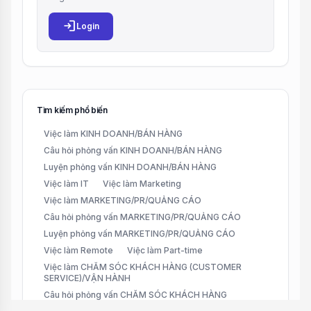
login
Login
Tìm kiếm phổ biến
Việc làm KINH DOANH/BÁN HÀNG
Câu hỏi phỏng vấn KINH DOANH/BÁN HÀNG
Luyện phỏng vấn KINH DOANH/BÁN HÀNG
Việc làm IT
Việc làm Marketing
Việc làm MARKETING/PR/QUẢNG CÁO
Câu hỏi phỏng vấn MARKETING/PR/QUẢNG CÁO
Luyện phỏng vấn MARKETING/PR/QUẢNG CÁO
Việc làm Remote
Việc làm Part-time
Việc làm CHĂM SÓC KHÁCH HÀNG (CUSTOMER
SERVICE)/VẬN HÀNH
Câu hỏi phỏng vấn CHĂM SÓC KHÁCH HÀNG
(CUSTOMER SERVICE)/VẬN HÀNH