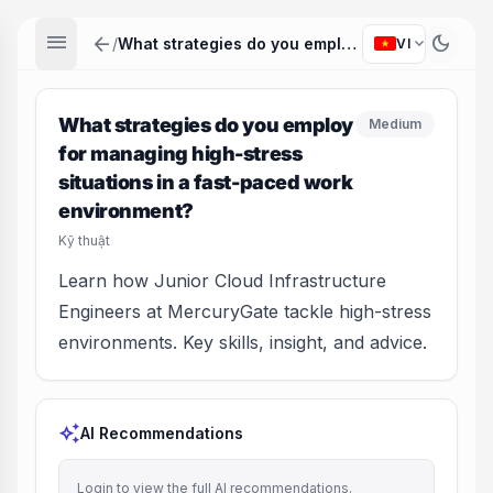
menu
arrow_back
dark_mode
expand_more
/
What strategies do you employ for managing high-stress situations in a fast-paced work environment?
VI
What strategies do you employ
Medium
for managing high-stress
situations in a fast-paced work
environment?
Kỹ thuật
Learn how Junior Cloud Infrastructure
Engineers at MercuryGate tackle high-stress
environments. Key skills, insight, and advice.
auto_awesome
AI Recommendations
Login to view the full AI recommendations.