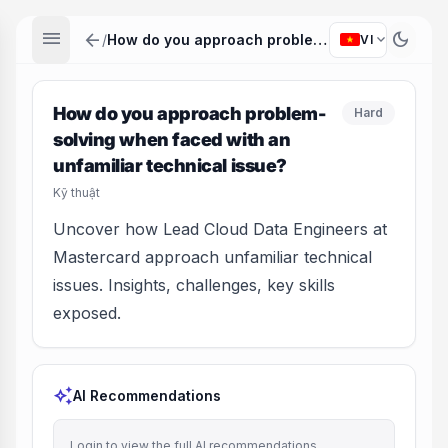
menu
arrow_back
dark_mode
expand_more
/
How do you approach problem-solving when faced with an unfamiliar technical issue?
VI
How do you approach problem-
Hard
solving when faced with an
unfamiliar technical issue?
Kỹ thuật
Uncover how Lead Cloud Data Engineers at
Mastercard approach unfamiliar technical
issues. Insights, challenges, key skills
exposed.
auto_awesome
AI Recommendations
Login to view the full AI recommendations.