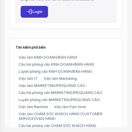
login
Login
Tìm kiếm phổ biến
Việc làm KINH DOANH/BÁN HÀNG
Câu hỏi phỏng vấn KINH DOANH/BÁN HÀNG
Luyện phỏng vấn KINH DOANH/BÁN HÀNG
Việc làm IT
Việc làm Marketing
Việc làm MARKETING/PR/QUẢNG CÁO
Câu hỏi phỏng vấn MARKETING/PR/QUẢNG CÁO
Luyện phỏng vấn MARKETING/PR/QUẢNG CÁO
Việc làm Remote
Việc làm Part-time
Việc làm CHĂM SÓC KHÁCH HÀNG (CUSTOMER
SERVICE)/VẬN HÀNH
Câu hỏi phỏng vấn CHĂM SÓC KHÁCH HÀNG
(CUSTOMER SERVICE)/VẬN HÀNH