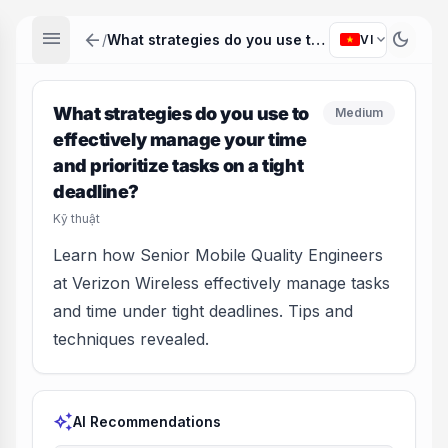
menu
arrow_back
dark_mode
expand_more
/
What strategies do you use to effectively manage your time and prioritize tasks on a tight deadline?
VI
What strategies do you use to
Medium
effectively manage your time
and prioritize tasks on a tight
deadline?
Kỹ thuật
Learn how Senior Mobile Quality Engineers
at Verizon Wireless effectively manage tasks
and time under tight deadlines. Tips and
techniques revealed.
auto_awesome
AI Recommendations