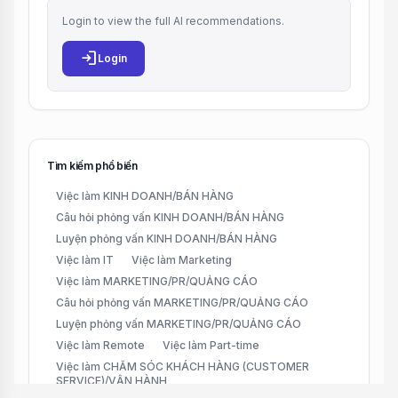
Login to view the full AI recommendations.
login
Login
Tìm kiếm phổ biến
Việc làm KINH DOANH/BÁN HÀNG
Câu hỏi phỏng vấn KINH DOANH/BÁN HÀNG
Luyện phỏng vấn KINH DOANH/BÁN HÀNG
Việc làm IT
Việc làm Marketing
Việc làm MARKETING/PR/QUẢNG CÁO
Câu hỏi phỏng vấn MARKETING/PR/QUẢNG CÁO
Luyện phỏng vấn MARKETING/PR/QUẢNG CÁO
Việc làm Remote
Việc làm Part-time
Việc làm CHĂM SÓC KHÁCH HÀNG (CUSTOMER
SERVICE)/VẬN HÀNH