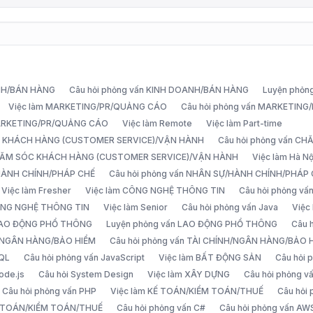
ANH/BÁN HÀNG
Câu hỏi phỏng vấn KINH DOANH/BÁN HÀNG
Luyện phỏn
Việc làm MARKETING/PR/QUẢNG CÁO
Câu hỏi phỏng vấn MARKETIN
MARKETING/PR/QUẢNG CÁO
Việc làm Remote
Việc làm Part-time
C KHÁCH HÀNG (CUSTOMER SERVICE)/VẬN HÀNH
Câu hỏi phỏng vấn 
CHĂM SÓC KHÁCH HÀNG (CUSTOMER SERVICE)/VẬN HÀNH
Việc làm Hà Nộ
/HÀNH CHÍNH/PHÁP CHẾ
Câu hỏi phỏng vấn NHÂN SỰ/HÀNH CHÍNH/PHÁP
Việc làm Fresher
Việc làm CÔNG NGHỆ THÔNG TIN
Câu hỏi phỏng v
ÔNG NGHỆ THÔNG TIN
Việc làm Senior
Câu hỏi phỏng vấn Java
Việc
 LAO ĐỘNG PHỔ THÔNG
Luyện phỏng vấn LAO ĐỘNG PHỔ THÔNG
Câu 
H/NGÂN HÀNG/BẢO HIỂM
Câu hỏi phỏng vấn TÀI CHÍNH/NGÂN HÀNG/BẢO 
SQL
Câu hỏi phỏng vấn JavaScript
Việc làm BẤT ĐỘNG SẢN
Câu hỏi
ode.js
Câu hỏi System Design
Việc làm XÂY DỰNG
Câu hỏi phỏng 
Câu hỏi phỏng vấn PHP
Việc làm KẾ TOÁN/KIỂM TOÁN/THUẾ
Câu hỏi
Ế TOÁN/KIỂM TOÁN/THUẾ
Câu hỏi phỏng vấn C#
Câu hỏi phỏng vấn AW