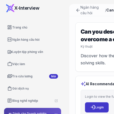
Ngân hàng
X-Interview
arrow_back
/
câu hỏi
dashboard
Trang chủ
Can you descr
overcome a c
code_blocks
Ngân hàng câu hỏi
Kỹ thuật
video_camera_front
Luyện tập phỏng vấn
Discover how the
solving skills.
work
Việc làm
payments
Tra cứu lương
Mới
auto_awesome
AI Recommenda
shopping_bag
Gói dịch vụ
Login to view the f
article
Blog nghề nghiệp
open_in_new
login
Login
Dành cho Doanh nghiệp