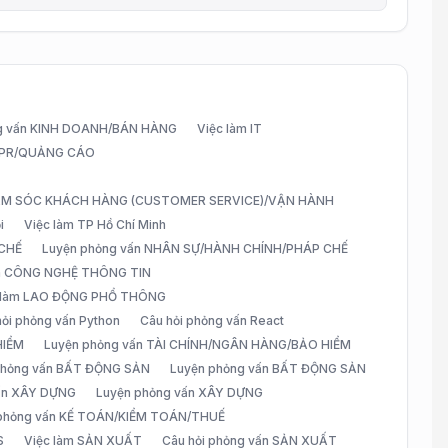
g vấn KINH DOANH/BÁN HÀNG
Việc làm IT
G/PR/QUẢNG CÁO
CHĂM SÓC KHÁCH HÀNG (CUSTOMER SERVICE)/VẬN HÀNH
i
Việc làm TP Hồ Chí Minh
 CHẾ
Luyện phỏng vấn NHÂN SỰ/HÀNH CHÍNH/PHÁP CHẾ
ấn CÔNG NGHỆ THÔNG TIN
 làm LAO ĐỘNG PHỔ THÔNG
hỏi phỏng vấn Python
Câu hỏi phỏng vấn React
HIỂM
Luyện phỏng vấn TÀI CHÍNH/NGÂN HÀNG/BẢO HIỂM
 phỏng vấn BẤT ĐỘNG SẢN
Luyện phỏng vấn BẤT ĐỘNG SẢN
vấn XÂY DỰNG
Luyện phỏng vấn XÂY DỰNG
 phỏng vấn KẾ TOÁN/KIỂM TOÁN/THUẾ
S
Việc làm SẢN XUẤT
Câu hỏi phỏng vấn SẢN XUẤT