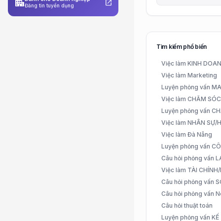
apartment
open_in_new
Đăng tin tuyển dụng
Tìm kiếm phổ biến
Việc làm KINH DO
Việc làm Marketing
Luyện phỏng vấn 
Việc làm CHĂM SÓ
Luyện phỏng vấn 
Việc làm NHÂN SỰ
Việc làm Đà Nẵng
Luyện phỏng vấn C
Câu hỏi phỏng vấn
Việc làm TÀI CHÍN
Câu hỏi phỏng vấn 
Câu hỏi phỏng vấn N
Câu hỏi thuật toán
Luyện phỏng vấn K