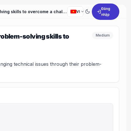
Đăng
dark_mode
expand_more
login
Can you describe a situation in which you utilized your problem-solving skills to overcome a challenging technical issue?
VI
nhập
roblem-solving skills to
Medium
ging technical issues through their problem-