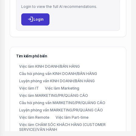
Login to view the full AI recommendations.
login
Login
Tìm kiếm phổ biến
Việc làm KINH DOANH/BÁN HÀNG
Câu hỏi phỏng vấn KINH DOANH/BÁN HÀNG
Luyện phỏng vấn KINH DOANH/BÁN HÀNG
Việc làm IT
Việc làm Marketing
Việc làm MARKETING/PR/QUẢNG CÁO
Câu hỏi phỏng vấn MARKETING/PR/QUẢNG CÁO
Luyện phỏng vấn MARKETING/PR/QUẢNG CÁO
Việc làm Remote
Việc làm Part-time
Việc làm CHĂM SÓC KHÁCH HÀNG (CUSTOMER
SERVICE)/VẬN HÀNH