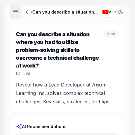
menu
arrow_back
dark_mode
expand_more
/
Can you describe a situation where you had to utilize problem-solving skills to overcome a technical challenge at work?
VI
Can you describe a situation
Hard
where you had to utilize
problem-solving skills to
overcome a technical challenge
at work?
Kỹ thuật
Reveal how a Lead Developer at Axiom
Learning Inc. solves complex technical
challenges. Key skills, strategies, and tips.
auto_awesome
AI Recommendations