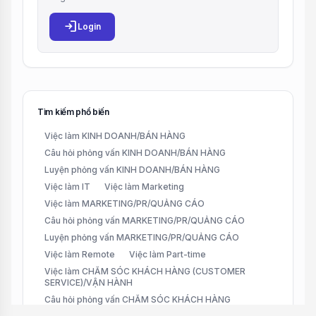
login
Login
Tìm kiếm phổ biến
Việc làm KINH DOANH/BÁN HÀNG
Câu hỏi phỏng vấn KINH DOANH/BÁN HÀNG
Luyện phỏng vấn KINH DOANH/BÁN HÀNG
Việc làm IT
Việc làm Marketing
Việc làm MARKETING/PR/QUẢNG CÁO
Câu hỏi phỏng vấn MARKETING/PR/QUẢNG CÁO
Luyện phỏng vấn MARKETING/PR/QUẢNG CÁO
Việc làm Remote
Việc làm Part-time
Việc làm CHĂM SÓC KHÁCH HÀNG (CUSTOMER
SERVICE)/VẬN HÀNH
Câu hỏi phỏng vấn CHĂM SÓC KHÁCH HÀNG
(CUSTOMER SERVICE)/VẬN HÀNH