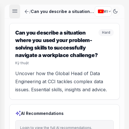
menu
arrow_back
dark_mode
expand_more
/
Can you describe a situation where you used your problem-solving skills to successfully navigate a workplace challenge?
VI
Can you describe a situation
Hard
where you used your problem-
solving skills to successfully
navigate a workplace challenge?
Kỹ thuật
Uncover how the Global Head of Data
Engineering at CCI tackles complex data
issues. Essential skills, insights and advice.
auto_awesome
AI Recommendations
Login to view the full AI recommendations.