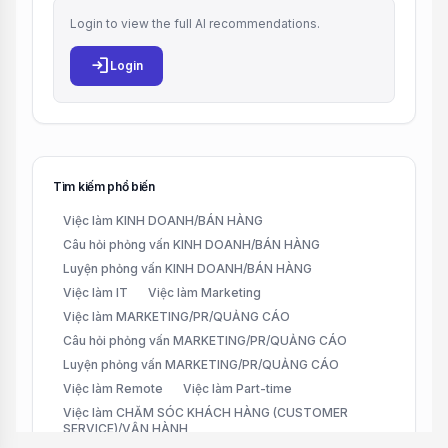
Login to view the full AI recommendations.
login
Login
Tìm kiếm phổ biến
Việc làm KINH DOANH/BÁN HÀNG
Câu hỏi phỏng vấn KINH DOANH/BÁN HÀNG
Luyện phỏng vấn KINH DOANH/BÁN HÀNG
Việc làm IT
Việc làm Marketing
Việc làm MARKETING/PR/QUẢNG CÁO
Câu hỏi phỏng vấn MARKETING/PR/QUẢNG CÁO
Luyện phỏng vấn MARKETING/PR/QUẢNG CÁO
Việc làm Remote
Việc làm Part-time
Việc làm CHĂM SÓC KHÁCH HÀNG (CUSTOMER
SERVICE)/VẬN HÀNH