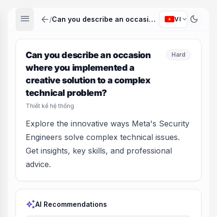
menu
arrow_back
dark_mode
expand_more
/
Can you describe an occasion where you implemented a creative solution to a complex technical problem?
VI
Can you describe an occasion
Hard
where you implemented a
creative solution to a complex
technical problem?
Thiết kế hệ thống
Explore the innovative ways Meta's Security
Engineers solve complex technical issues.
Get insights, key skills, and professional
advice.
auto_awesome
AI Recommendations