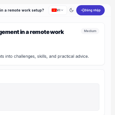
dark_mode
expand_more
login
in a remote work setup?
VI
Đăng nhập
gement in a remote work
Medium
 into challenges, skills, and practical advice.