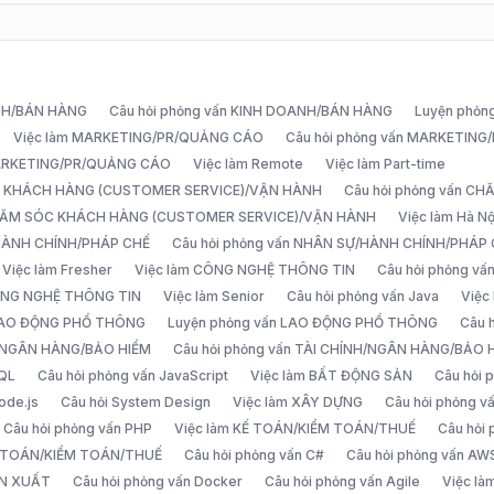
ANH/BÁN HÀNG
Câu hỏi phỏng vấn KINH DOANH/BÁN HÀNG
Luyện phỏn
Việc làm MARKETING/PR/QUẢNG CÁO
Câu hỏi phỏng vấn MARKETIN
MARKETING/PR/QUẢNG CÁO
Việc làm Remote
Việc làm Part-time
C KHÁCH HÀNG (CUSTOMER SERVICE)/VẬN HÀNH
Câu hỏi phỏng vấn 
CHĂM SÓC KHÁCH HÀNG (CUSTOMER SERVICE)/VẬN HÀNH
Việc làm Hà Nộ
/HÀNH CHÍNH/PHÁP CHẾ
Câu hỏi phỏng vấn NHÂN SỰ/HÀNH CHÍNH/PHÁP
Việc làm Fresher
Việc làm CÔNG NGHỆ THÔNG TIN
Câu hỏi phỏng v
ÔNG NGHỆ THÔNG TIN
Việc làm Senior
Câu hỏi phỏng vấn Java
Việc
 LAO ĐỘNG PHỔ THÔNG
Luyện phỏng vấn LAO ĐỘNG PHỔ THÔNG
Câu 
H/NGÂN HÀNG/BẢO HIỂM
Câu hỏi phỏng vấn TÀI CHÍNH/NGÂN HÀNG/BẢO 
SQL
Câu hỏi phỏng vấn JavaScript
Việc làm BẤT ĐỘNG SẢN
Câu hỏi
ode.js
Câu hỏi System Design
Việc làm XÂY DỰNG
Câu hỏi phỏng 
Câu hỏi phỏng vấn PHP
Việc làm KẾ TOÁN/KIỂM TOÁN/THUẾ
Câu hỏi
Ế TOÁN/KIỂM TOÁN/THUẾ
Câu hỏi phỏng vấn C#
Câu hỏi phỏng vấn AW
ẢN XUẤT
Câu hỏi phỏng vấn Docker
Câu hỏi phỏng vấn Agile
Việc l