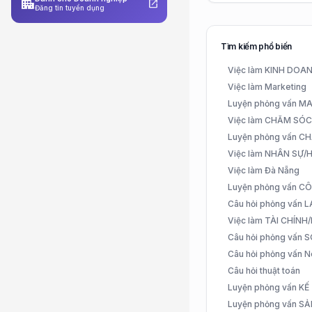
apartment
open_in_new
Đăng tin tuyển dụng
Tìm kiếm phổ biến
Việc làm KINH DO
Việc làm Marketing
Luyện phỏng vấn 
Việc làm CHĂM SÓ
Luyện phỏng vấn 
Việc làm NHÂN SỰ
Việc làm Đà Nẵng
Luyện phỏng vấn C
Câu hỏi phỏng vấn
Việc làm TÀI CHÍN
Câu hỏi phỏng vấn 
Câu hỏi phỏng vấn N
Câu hỏi thuật toán
Luyện phỏng vấn K
Luyện phỏng vấn S