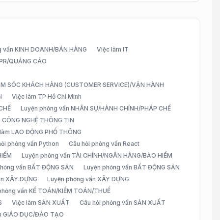
g vấn KINH DOANH/BÁN HÀNG
Việc làm IT
G/PR/QUẢNG CÁO
CHĂM SÓC KHÁCH HÀNG (CUSTOMER SERVICE)/VẬN HÀNH
i
Việc làm TP Hồ Chí Minh
 CHẾ
Luyện phỏng vấn NHÂN SỰ/HÀNH CHÍNH/PHÁP CHẾ
ấn CÔNG NGHỆ THÔNG TIN
 làm LAO ĐỘNG PHỔ THÔNG
hỏi phỏng vấn Python
Câu hỏi phỏng vấn React
HIỂM
Luyện phỏng vấn TÀI CHÍNH/NGÂN HÀNG/BẢO HIỂM
 phỏng vấn BẤT ĐỘNG SẢN
Luyện phỏng vấn BẤT ĐỘNG SẢN
vấn XÂY DỰNG
Luyện phỏng vấn XÂY DỰNG
 phỏng vấn KẾ TOÁN/KIỂM TOÁN/THUẾ
S
Việc làm SẢN XUẤT
Câu hỏi phỏng vấn SẢN XUẤT
àm GIÁO DỤC/ĐÀO TẠO