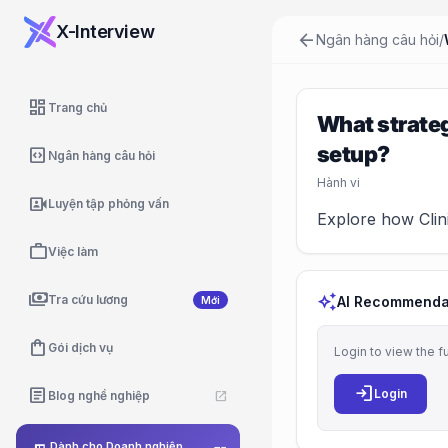
X-Interview
arrow_back
Ngân hàng câu hỏi
/
dashboard
Trang chủ
What strateg
setup?
code_blocks
Ngân hàng câu hỏi
Hành vi
video_camera_front
Luyện tập phỏng vấn
Explore how Clini
work
Việc làm
payments
auto_awesome
Tra cứu lương
AI Recommenda
Mới
shopping_bag
Gói dịch vụ
Login to view the f
login
article
Login
Blog nghề nghiệp
open_in_new
Dành cho Doanh nghiệp