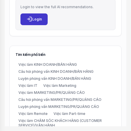
Login to view the full AI recommendations.
login
Login
Tìm kiếm phổ biến
Việc làm KINH DOANH/BÁN HÀNG
Câu hỏi phỏng vấn KINH DOANH/BÁN HÀNG
Luyện phỏng vấn KINH DOANH/BÁN HÀNG
Việc làm IT
Việc làm Marketing
Việc làm MARKETING/PR/QUẢNG CÁO
Câu hỏi phỏng vấn MARKETING/PR/QUẢNG CÁO
Luyện phỏng vấn MARKETING/PR/QUẢNG CÁO
Việc làm Remote
Việc làm Part-time
Việc làm CHĂM SÓC KHÁCH HÀNG (CUSTOMER
SERVICE)/VẬN HÀNH