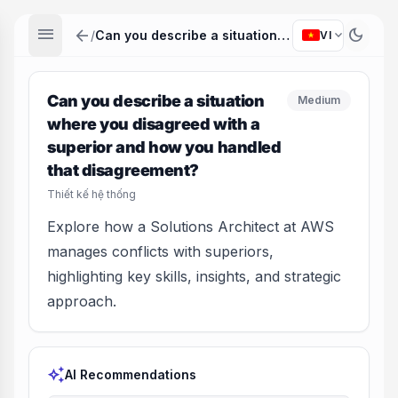
menu
arrow_back
dark_mode
expand_more
/
Can you describe a situation where you disagreed with a superior and how you handled that disagreement?
VI
Can you describe a situation
Medium
where you disagreed with a
superior and how you handled
that disagreement?
Thiết kế hệ thống
Explore how a Solutions Architect at AWS
manages conflicts with superiors,
highlighting key skills, insights, and strategic
approach.
auto_awesome
AI Recommendations