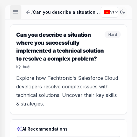
menu
arrow_back
dark_mode
expand_more
/
Can you describe a situation where you successfully implemented a technical solution to resolve a complex problem?
VI
Can you describe a situation
Hard
where you successfully
implemented a technical solution
to resolve a complex problem?
Kỹ thuật
Explore how Techtronic's Salesforce Cloud
developers resolve complex issues with
technical solutions. Uncover their key skills
& strategies.
auto_awesome
AI Recommendations