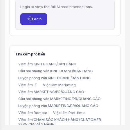
Login to view the full AI recommendations.
login
Login
Tìm kiếm phổ biến
Việc làm KINH DOANH/BÁN HÀNG
Câu hỏi phỏng vấn KINH DOANH/BÁN HÀNG
Luyện phỏng vấn KINH DOANH/BÁN HÀNG
Việc làm IT
Việc làm Marketing
Việc làm MARKETING/PR/QUẢNG CÁO
Câu hỏi phỏng vấn MARKETING/PR/QUẢNG CÁO
Luyện phỏng vấn MARKETING/PR/QUẢNG CÁO
Việc làm Remote
Việc làm Part-time
Việc làm CHĂM SÓC KHÁCH HÀNG (CUSTOMER
SERVICE)/VẬN HÀNH