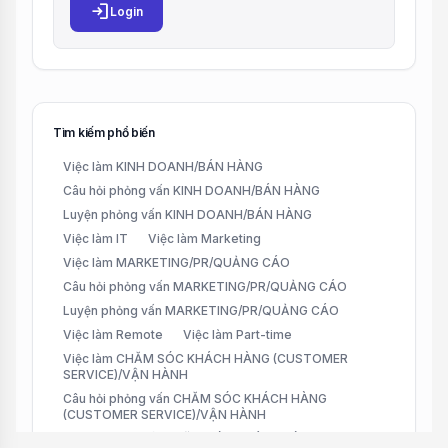
login
Login
Tìm kiếm phổ biến
Việc làm KINH DOANH/BÁN HÀNG
Câu hỏi phỏng vấn KINH DOANH/BÁN HÀNG
Luyện phỏng vấn KINH DOANH/BÁN HÀNG
Việc làm IT
Việc làm Marketing
Việc làm MARKETING/PR/QUẢNG CÁO
Câu hỏi phỏng vấn MARKETING/PR/QUẢNG CÁO
Luyện phỏng vấn MARKETING/PR/QUẢNG CÁO
Việc làm Remote
Việc làm Part-time
Việc làm CHĂM SÓC KHÁCH HÀNG (CUSTOMER
SERVICE)/VẬN HÀNH
Câu hỏi phỏng vấn CHĂM SÓC KHÁCH HÀNG
(CUSTOMER SERVICE)/VẬN HÀNH
Luyện phỏng vấn CHĂM SÓC KHÁCH HÀNG