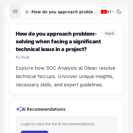
menu
arrow_back
dark_mode
expand_more
/
How do you approach problem-solving when facing a significant technical issue in a project?
VI
How do you approach problem-
Hard
solving when facing a significant
technical issue in a project?
Kỹ thuật
Explore how SOC Analysts at Glean resolve
technical hiccups. Uncover unique insights,
necessary skills, and expert guidelines.
auto_awesome
AI Recommendations
Login to view the full AI recommendations.