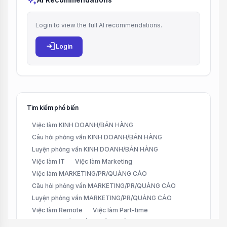
auto_awesome
Login to view the full AI recommendations.
login
Login
Tìm kiếm phổ biến
Việc làm KINH DOANH/BÁN HÀNG
Câu hỏi phỏng vấn KINH DOANH/BÁN HÀNG
Luyện phỏng vấn KINH DOANH/BÁN HÀNG
Việc làm IT
Việc làm Marketing
Việc làm MARKETING/PR/QUẢNG CÁO
Câu hỏi phỏng vấn MARKETING/PR/QUẢNG CÁO
Luyện phỏng vấn MARKETING/PR/QUẢNG CÁO
Việc làm Remote
Việc làm Part-time
Việc làm CHĂM SÓC KHÁCH HÀNG (CUSTOMER