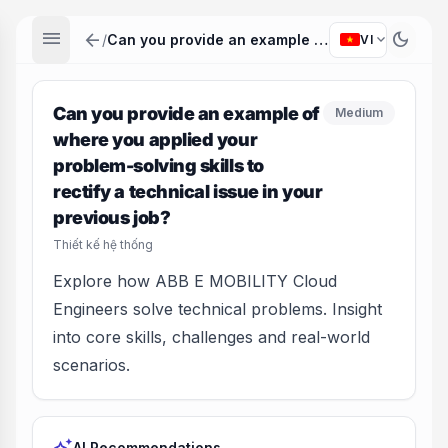
menu
arrow_back
dark_mode
expand_more
/
Can you provide an example of where you applied your problem-solving skills to rectify a technical issue in your previous job?
VI
Can you provide an example of
Medium
where you applied your
problem-solving skills to
rectify a technical issue in your
previous job?
Thiết kế hệ thống
Explore how ABB E MOBILITY Cloud
Engineers solve technical problems. Insight
into core skills, challenges and real-world
scenarios.
AI Recommendations