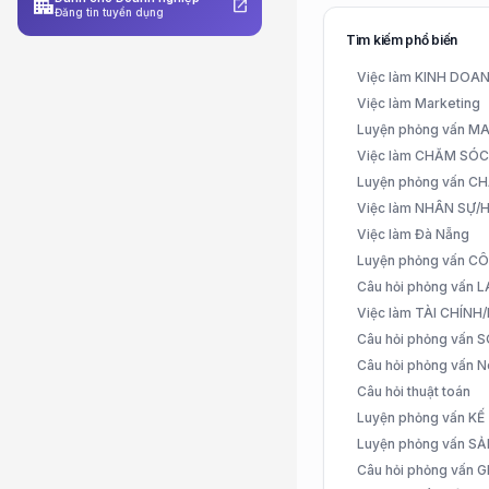
apartment
open_in_new
Đăng tin tuyển dụng
Tìm kiếm phổ biến
Việc làm KINH DO
Việc làm Marketing
Luyện phỏng vấn 
Việc làm CHĂM SÓ
Luyện phỏng vấn 
Việc làm NHÂN SỰ
Việc làm Đà Nẵng
Luyện phỏng vấn C
Câu hỏi phỏng vấn
Việc làm TÀI CHÍN
Câu hỏi phỏng vấn 
Câu hỏi phỏng vấn N
Câu hỏi thuật toán
Luyện phỏng vấn K
Luyện phỏng vấn S
Câu hỏi phỏng vấn