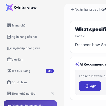
X-Interview
arrow_back
Ngân hàng câu hỏi
/
dashboard
Trang chủ
What specifi
code_blocks
Hành vi
Ngân hàng câu hỏi
Discover how Scru
video_camera_front
Luyện tập phỏng vấn
work
Việc làm
auto_awesome
AI Recommenda
payments
Tra cứu lương
Mới
Login to view the f
shopping_bag
Gói dịch vụ
login
Login
article
Blog nghề nghiệp
open_in_new
Dành cho Doanh nghiệp