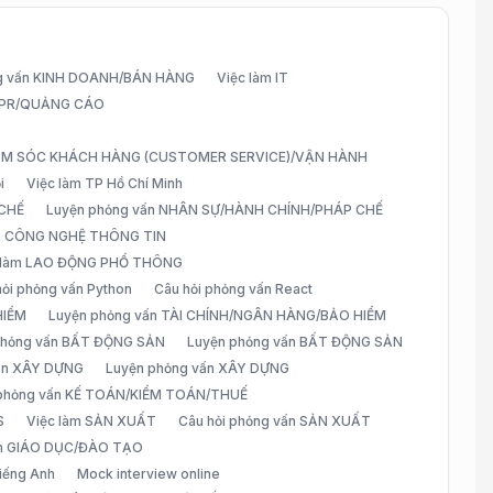
g vấn KINH DOANH/BÁN HÀNG
Việc làm IT
G/PR/QUẢNG CÁO
CHĂM SÓC KHÁCH HÀNG (CUSTOMER SERVICE)/VẬN HÀNH
i
Việc làm TP Hồ Chí Minh
 CHẾ
Luyện phỏng vấn NHÂN SỰ/HÀNH CHÍNH/PHÁP CHẾ
ấn CÔNG NGHỆ THÔNG TIN
 làm LAO ĐỘNG PHỔ THÔNG
hỏi phỏng vấn Python
Câu hỏi phỏng vấn React
HIỂM
Luyện phỏng vấn TÀI CHÍNH/NGÂN HÀNG/BẢO HIỂM
 phỏng vấn BẤT ĐỘNG SẢN
Luyện phỏng vấn BẤT ĐỘNG SẢN
vấn XÂY DỰNG
Luyện phỏng vấn XÂY DỰNG
 phỏng vấn KẾ TOÁN/KIỂM TOÁN/THUẾ
S
Việc làm SẢN XUẤT
Câu hỏi phỏng vấn SẢN XUẤT
àm GIÁO DỤC/ĐÀO TẠO
iếng Anh
Mock interview online