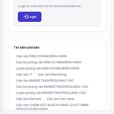
Login to view the full AI recommendations.
login
Login
Tìm kiếm phổ biến
Việc làm KINH DOANH/BÁN HÀNG
Câu hỏi phỏng vấn KINH DOANH/BÁN HÀNG
Luyện phỏng vấn KINH DOANH/BÁN HÀNG
Việc làm IT
Việc làm Marketing
Việc làm MARKETING/PR/QUẢNG CÁO
Câu hỏi phỏng vấn MARKETING/PR/QUẢNG CÁO
Luyện phỏng vấn MARKETING/PR/QUẢNG CÁO
Việc làm Remote
Việc làm Part-time
Việc làm CHĂM SÓC KHÁCH HÀNG (CUSTOMER
SERVICE)/VẬN HÀNH