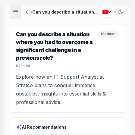
menu
arrow_back
dark_mode
expand_more
/
Can you describe a situation where you had to overcome a significant challenge in a previous role?
VI
Can you describe a situation
Medium
where you had to overcome a
significant challenge in a
previous role?
Kỹ thuật
Explore how an IT Support Analyst at
Stratco plans to conquer immense
obstacles. Insights into essential skills &
professional advice.
auto_awesome
AI Recommendations