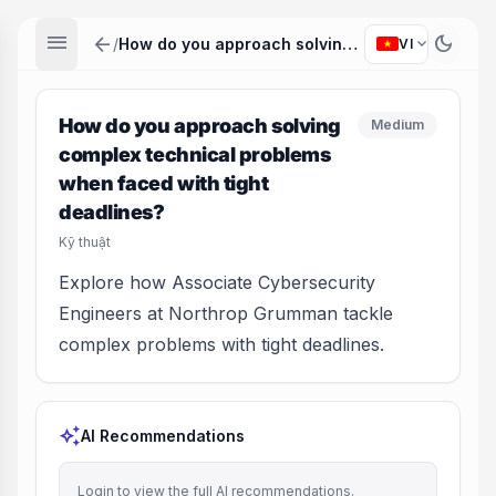
menu
arrow_back
dark_mode
expand_more
/
How do you approach solving complex technical problems when faced with tight deadlines?
VI
How do you approach solving
Medium
complex technical problems
when faced with tight
deadlines?
Kỹ thuật
Explore how Associate Cybersecurity
Engineers at Northrop Grumman tackle
complex problems with tight deadlines.
auto_awesome
AI Recommendations
Login to view the full AI recommendations.