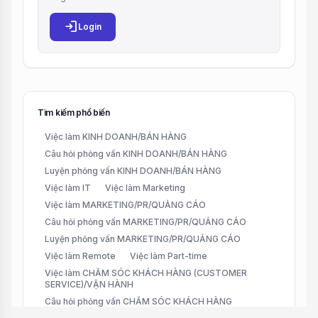
login
Login
Tìm kiếm phổ biến
Việc làm KINH DOANH/BÁN HÀNG
Câu hỏi phỏng vấn KINH DOANH/BÁN HÀNG
Luyện phỏng vấn KINH DOANH/BÁN HÀNG
Việc làm IT
Việc làm Marketing
Việc làm MARKETING/PR/QUẢNG CÁO
Câu hỏi phỏng vấn MARKETING/PR/QUẢNG CÁO
Luyện phỏng vấn MARKETING/PR/QUẢNG CÁO
Việc làm Remote
Việc làm Part-time
Việc làm CHĂM SÓC KHÁCH HÀNG (CUSTOMER
SERVICE)/VẬN HÀNH
Câu hỏi phỏng vấn CHĂM SÓC KHÁCH HÀNG
(CUSTOMER SERVICE)/VẬN HÀNH