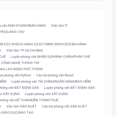
g vấn KINH DOANH/BÁN HÀNG
Việc làm IT
G/PR/QUẢNG CÁO
CHĂM SÓC KHÁCH HÀNG (CUSTOMER SERVICE)/VẬN HÀNH
i
Việc làm TP Hồ Chí Minh
 CHẾ
Luyện phỏng vấn NHÂN SỰ/HÀNH CHÍNH/PHÁP CHẾ
ấn CÔNG NGHỆ THÔNG TIN
 làm LAO ĐỘNG PHỔ THÔNG
hỏi phỏng vấn Python
Câu hỏi phỏng vấn React
HIỂM
Luyện phỏng vấn TÀI CHÍNH/NGÂN HÀNG/BẢO HIỂM
 phỏng vấn BẤT ĐỘNG SẢN
Luyện phỏng vấn BẤT ĐỘNG SẢN
vấn XÂY DỰNG
Luyện phỏng vấn XÂY DỰNG
 phỏng vấn KẾ TOÁN/KIỂM TOÁN/THUẾ
S
Việc làm SẢN XUẤT
Câu hỏi phỏng vấn SẢN XUẤT
àm GIÁO DỤC/ĐÀO TẠO