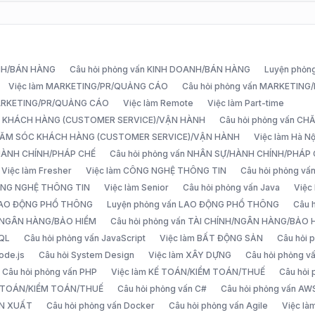
ANH/BÁN HÀNG
Câu hỏi phỏng vấn KINH DOANH/BÁN HÀNG
Luyện phỏn
Việc làm MARKETING/PR/QUẢNG CÁO
Câu hỏi phỏng vấn MARKETIN
MARKETING/PR/QUẢNG CÁO
Việc làm Remote
Việc làm Part-time
C KHÁCH HÀNG (CUSTOMER SERVICE)/VẬN HÀNH
Câu hỏi phỏng vấn 
CHĂM SÓC KHÁCH HÀNG (CUSTOMER SERVICE)/VẬN HÀNH
Việc làm Hà Nộ
/HÀNH CHÍNH/PHÁP CHẾ
Câu hỏi phỏng vấn NHÂN SỰ/HÀNH CHÍNH/PHÁP
Việc làm Fresher
Việc làm CÔNG NGHỆ THÔNG TIN
Câu hỏi phỏng v
ÔNG NGHỆ THÔNG TIN
Việc làm Senior
Câu hỏi phỏng vấn Java
Việc
 LAO ĐỘNG PHỔ THÔNG
Luyện phỏng vấn LAO ĐỘNG PHỔ THÔNG
Câu 
H/NGÂN HÀNG/BẢO HIỂM
Câu hỏi phỏng vấn TÀI CHÍNH/NGÂN HÀNG/BẢO 
SQL
Câu hỏi phỏng vấn JavaScript
Việc làm BẤT ĐỘNG SẢN
Câu hỏi
ode.js
Câu hỏi System Design
Việc làm XÂY DỰNG
Câu hỏi phỏng 
Câu hỏi phỏng vấn PHP
Việc làm KẾ TOÁN/KIỂM TOÁN/THUẾ
Câu hỏi
Ế TOÁN/KIỂM TOÁN/THUẾ
Câu hỏi phỏng vấn C#
Câu hỏi phỏng vấn AW
ẢN XUẤT
Câu hỏi phỏng vấn Docker
Câu hỏi phỏng vấn Agile
Việc l