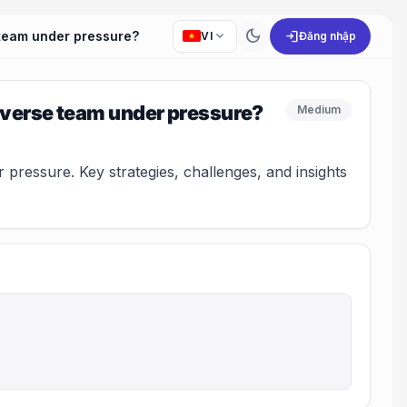
dark_mode
expand_more
login
 team under pressure?
VI
Đăng nhập
diverse team under pressure?
Medium
essure. Key strategies, challenges, and insights