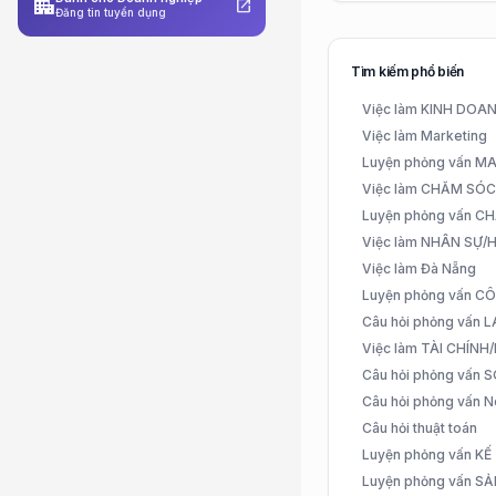
apartment
open_in_new
Đăng tin tuyển dụng
Tìm kiếm phổ biến
Việc làm KINH DO
Việc làm Marketing
Luyện phỏng vấn 
Việc làm CHĂM SÓ
Luyện phỏng vấn 
Việc làm NHÂN SỰ
Việc làm Đà Nẵng
Luyện phỏng vấn C
Câu hỏi phỏng vấn
Việc làm TÀI CHÍN
Câu hỏi phỏng vấn 
Câu hỏi phỏng vấn N
Câu hỏi thuật toán
Luyện phỏng vấn K
Luyện phỏng vấn S