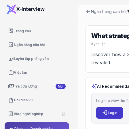
X-Interview
arrow_back
Ngân hàng câu hỏi
/
dashboard
Trang chủ
What strateg
code_blocks
Kỹ thuật
Ngân hàng câu hỏi
Discover how a S
video_camera_front
Luyện tập phỏng vấn
revealed.
work
Việc làm
payments
auto_awesome
AI Recommenda
Tra cứu lương
Mới
shopping_bag
Gói dịch vụ
Login to view the f
login
article
Login
Blog nghề nghiệp
open_in_new
Dành cho Doanh nghiệp