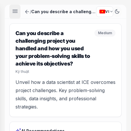
menu
arrow_back
dark_mode
expand_more
/
Can you describe a challenging project you handled and how you used your problem-solving skills to achieve its objectives?
VI
Can you describe a
Medium
challenging project you
handled and how you used
your problem-solving skills to
achieve its objectives?
Kỹ thuật
Unveil how a data scientist at ICE overcomes
project challenges. Key problem-solving
skills, data insights, and professional
strategies.
AI Recommendations