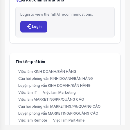
auto_awesome
Login to view the full AI recommendations.
login
Login
Tìm kiếm phổ biến
Việc làm KINH DOANH/BÁN HÀNG
Câu hỏi phỏng vấn KINH DOANH/BÁN HÀNG
Luyện phỏng vấn KINH DOANH/BÁN HÀNG
Việc làm IT
Việc làm Marketing
Việc làm MARKETING/PR/QUẢNG CÁO
Câu hỏi phỏng vấn MARKETING/PR/QUẢNG CÁO
Luyện phỏng vấn MARKETING/PR/QUẢNG CÁO
Việc làm Remote
Việc làm Part-time
Việc làm CHĂM SÓC KHÁCH HÀNG (CUSTOMER