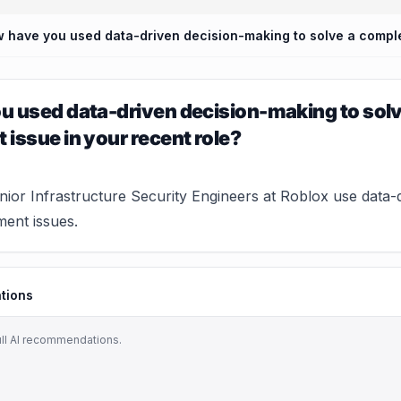
u used data-driven decision-making to sol
issue in your recent role?
or Infrastructure Security Engineers at Roblox use data-
ent issues.
tions
ull AI recommendations.