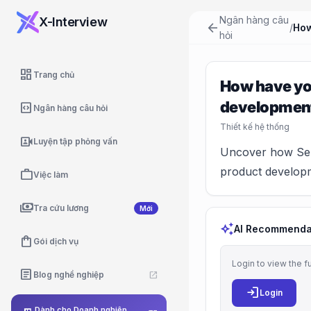
Ngân hàng câu
X-Interview
arrow_back
/
hỏi
dashboard
Trang chủ
How have yo
development 
code_blocks
Ngân hàng câu hỏi
Thiết kế hệ thống
video_camera_front
Luyện tập phỏng vấn
Uncover how Seni
product developm
work
Việc làm
payments
Tra cứu lương
Mới
auto_awesome
AI Recommenda
shopping_bag
Gói dịch vụ
Login to view the f
article
Blog nghề nghiệp
open_in_new
login
Login
Dành cho Doanh nghiệp