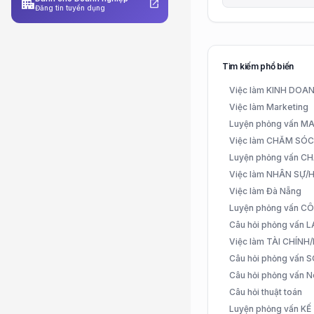
apartment
open_in_new
Đăng tin tuyển dụng
Tìm kiếm phổ biến
Việc làm KINH DO
Việc làm Marketing
Luyện phỏng vấn 
Việc làm CHĂM SÓ
Luyện phỏng vấn 
Việc làm NHÂN SỰ
Việc làm Đà Nẵng
Luyện phỏng vấn C
Câu hỏi phỏng vấn
Việc làm TÀI CHÍN
Câu hỏi phỏng vấn 
Câu hỏi phỏng vấn N
Câu hỏi thuật toán
Luyện phỏng vấn K