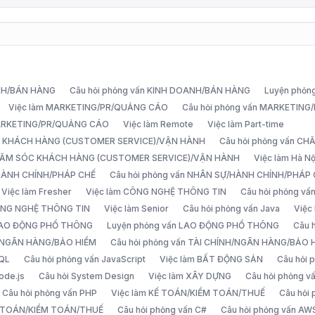
ANH/BÁN HÀNG
Câu hỏi phỏng vấn KINH DOANH/BÁN HÀNG
Luyện phỏn
Việc làm MARKETING/PR/QUẢNG CÁO
Câu hỏi phỏng vấn MARKETIN
MARKETING/PR/QUẢNG CÁO
Việc làm Remote
Việc làm Part-time
C KHÁCH HÀNG (CUSTOMER SERVICE)/VẬN HÀNH
Câu hỏi phỏng vấn 
CHĂM SÓC KHÁCH HÀNG (CUSTOMER SERVICE)/VẬN HÀNH
Việc làm Hà Nộ
/HÀNH CHÍNH/PHÁP CHẾ
Câu hỏi phỏng vấn NHÂN SỰ/HÀNH CHÍNH/PHÁP
Việc làm Fresher
Việc làm CÔNG NGHỆ THÔNG TIN
Câu hỏi phỏng v
ÔNG NGHỆ THÔNG TIN
Việc làm Senior
Câu hỏi phỏng vấn Java
Việc
 LAO ĐỘNG PHỔ THÔNG
Luyện phỏng vấn LAO ĐỘNG PHỔ THÔNG
Câu 
H/NGÂN HÀNG/BẢO HIỂM
Câu hỏi phỏng vấn TÀI CHÍNH/NGÂN HÀNG/BẢO 
SQL
Câu hỏi phỏng vấn JavaScript
Việc làm BẤT ĐỘNG SẢN
Câu hỏi
ode.js
Câu hỏi System Design
Việc làm XÂY DỰNG
Câu hỏi phỏng 
Câu hỏi phỏng vấn PHP
Việc làm KẾ TOÁN/KIỂM TOÁN/THUẾ
Câu hỏi
Ế TOÁN/KIỂM TOÁN/THUẾ
Câu hỏi phỏng vấn C#
Câu hỏi phỏng vấn AW