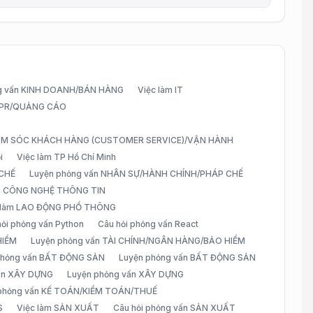
g vấn KINH DOANH/BÁN HÀNG
Việc làm IT
G/PR/QUẢNG CÁO
CHĂM SÓC KHÁCH HÀNG (CUSTOMER SERVICE)/VẬN HÀNH
i
Việc làm TP Hồ Chí Minh
 CHẾ
Luyện phỏng vấn NHÂN SỰ/HÀNH CHÍNH/PHÁP CHẾ
ấn CÔNG NGHỆ THÔNG TIN
 làm LAO ĐỘNG PHỔ THÔNG
hỏi phỏng vấn Python
Câu hỏi phỏng vấn React
HIỂM
Luyện phỏng vấn TÀI CHÍNH/NGÂN HÀNG/BẢO HIỂM
 phỏng vấn BẤT ĐỘNG SẢN
Luyện phỏng vấn BẤT ĐỘNG SẢN
vấn XÂY DỰNG
Luyện phỏng vấn XÂY DỰNG
 phỏng vấn KẾ TOÁN/KIỂM TOÁN/THUẾ
S
Việc làm SẢN XUẤT
Câu hỏi phỏng vấn SẢN XUẤT