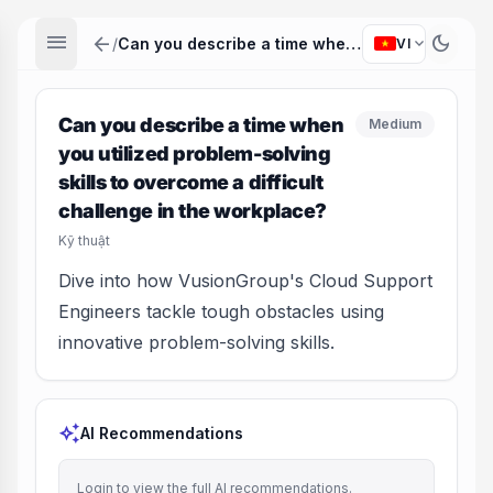
menu
arrow_back
dark_mode
expand_more
/
Can you describe a time when you utilized problem-solving skills to overcome a difficult challenge in the workplace?
VI
Can you describe a time when
Medium
you utilized problem-solving
skills to overcome a difficult
challenge in the workplace?
Kỹ thuật
Dive into how VusionGroup's Cloud Support
Engineers tackle tough obstacles using
innovative problem-solving skills.
auto_awesome
AI Recommendations
Login to view the full AI recommendations.