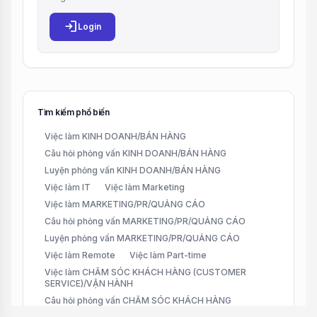
login
Login
Tìm kiếm phổ biến
Việc làm KINH DOANH/BÁN HÀNG
Câu hỏi phỏng vấn KINH DOANH/BÁN HÀNG
Luyện phỏng vấn KINH DOANH/BÁN HÀNG
Việc làm IT
Việc làm Marketing
Việc làm MARKETING/PR/QUẢNG CÁO
Câu hỏi phỏng vấn MARKETING/PR/QUẢNG CÁO
Luyện phỏng vấn MARKETING/PR/QUẢNG CÁO
Việc làm Remote
Việc làm Part-time
Việc làm CHĂM SÓC KHÁCH HÀNG (CUSTOMER
SERVICE)/VẬN HÀNH
Câu hỏi phỏng vấn CHĂM SÓC KHÁCH HÀNG
(CUSTOMER SERVICE)/VẬN HÀNH