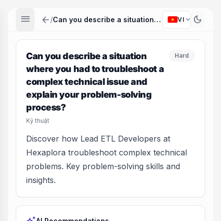
menu
arrow_back
dark_mode
expand_more
/
Can you describe a situation where you had to troubleshoot a complex technical issue and explain your problem-solving process?
VI
Can you describe a situation
Hard
where you had to troubleshoot a
complex technical issue and
explain your problem-solving
process?
Kỹ thuật
Discover how Lead ETL Developers at
Hexaplora troubleshoot complex technical
problems. Key problem-solving skills and
insights.
AI Recommendations