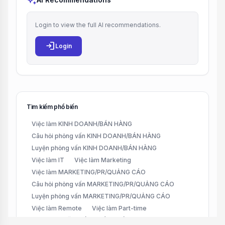
auto_awesome
Login to view the full AI recommendations.
login
Login
Tìm kiếm phổ biến
Việc làm KINH DOANH/BÁN HÀNG
Câu hỏi phỏng vấn KINH DOANH/BÁN HÀNG
Luyện phỏng vấn KINH DOANH/BÁN HÀNG
Việc làm IT
Việc làm Marketing
Việc làm MARKETING/PR/QUẢNG CÁO
Câu hỏi phỏng vấn MARKETING/PR/QUẢNG CÁO
Luyện phỏng vấn MARKETING/PR/QUẢNG CÁO
Việc làm Remote
Việc làm Part-time
Việc làm CHĂM SÓC KHÁCH HÀNG (CUSTOMER