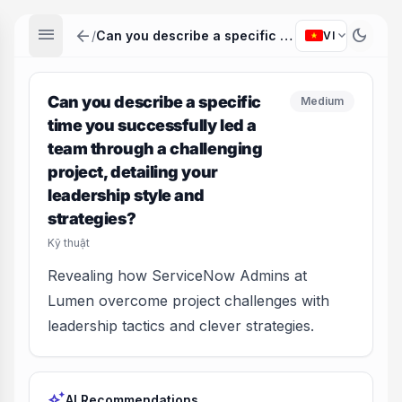
menu
arrow_back
dark_mode
expand_more
/
Can you describe a specific time you successfully led a team through a challenging project, detailing your leadership style and strategies?
VI
Can you describe a specific
Medium
time you successfully led a
team through a challenging
project, detailing your
leadership style and
strategies?
Kỹ thuật
Revealing how ServiceNow Admins at
Lumen overcome project challenges with
leadership tactics and clever strategies.
auto_awesome
AI Recommendations