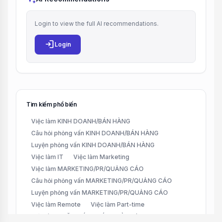
Login to view the full AI recommendations.
login
Login
Tìm kiếm phổ biến
Việc làm KINH DOANH/BÁN HÀNG
Câu hỏi phỏng vấn KINH DOANH/BÁN HÀNG
Luyện phỏng vấn KINH DOANH/BÁN HÀNG
Việc làm IT
Việc làm Marketing
Việc làm MARKETING/PR/QUẢNG CÁO
Câu hỏi phỏng vấn MARKETING/PR/QUẢNG CÁO
Luyện phỏng vấn MARKETING/PR/QUẢNG CÁO
Việc làm Remote
Việc làm Part-time
Việc làm CHĂM SÓC KHÁCH HÀNG (CUSTOMER