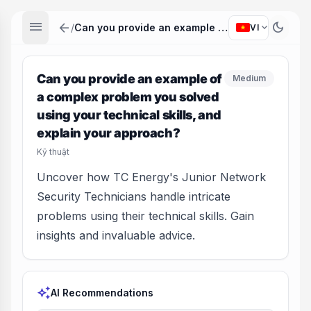
menu
arrow_back
dark_mode
expand_more
/
Can you provide an example of a complex problem you solved using your technical skills, and explain your approach?
VI
Can you provide an example of
Medium
a complex problem you solved
using your technical skills, and
explain your approach?
Kỹ thuật
Uncover how TC Energy's Junior Network
Security Technicians handle intricate
problems using their technical skills. Gain
insights and invaluable advice.
auto_awesome
AI Recommendations