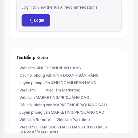
Login to view the full AI recommendations.
login
Login
Tìm kiếm phổ biến
Việc làm KINH DOANH/BÁN HÀNG
Câu hỏi phỏng vấn KINH DOANH/BÁN HÀNG
Luyện phỏng vấn KINH DOANH/BÁN HÀNG
Việc làm IT
Việc làm Marketing
Việc làm MARKETING/PR/QUẢNG CÁO
Câu hỏi phỏng vấn MARKETING/PR/QUẢNG CÁO
Luyện phỏng vấn MARKETING/PR/QUẢNG CÁO
Việc làm Remote
Việc làm Part-time
Việc làm CHĂM SÓC KHÁCH HÀNG (CUSTOMER
SERVICE)/VẬN HÀNH