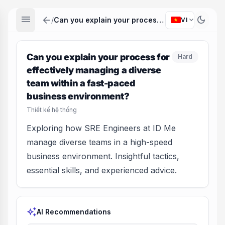
menu
arrow_back
dark_mode
expand_more
/
Can you explain your process for effectively managing a diverse team within a fast-paced business environment?
VI
Can you explain your process for
Hard
effectively managing a diverse
team within a fast-paced
business environment?
Thiết kế hệ thống
Exploring how SRE Engineers at ID Me
manage diverse teams in a high-speed
business environment. Insightful tactics,
essential skills, and experienced advice.
auto_awesome
AI Recommendations