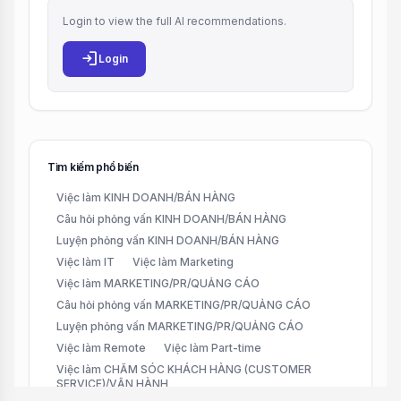
Login to view the full AI recommendations.
login
Login
Tìm kiếm phổ biến
Việc làm KINH DOANH/BÁN HÀNG
Câu hỏi phỏng vấn KINH DOANH/BÁN HÀNG
Luyện phỏng vấn KINH DOANH/BÁN HÀNG
Việc làm IT
Việc làm Marketing
Việc làm MARKETING/PR/QUẢNG CÁO
Câu hỏi phỏng vấn MARKETING/PR/QUẢNG CÁO
Luyện phỏng vấn MARKETING/PR/QUẢNG CÁO
Việc làm Remote
Việc làm Part-time
Việc làm CHĂM SÓC KHÁCH HÀNG (CUSTOMER
SERVICE)/VẬN HÀNH