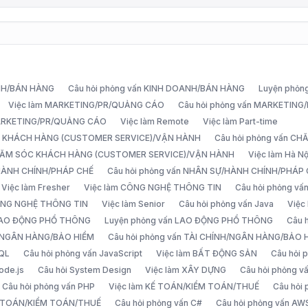
ANH/BÁN HÀNG
Câu hỏi phỏng vấn KINH DOANH/BÁN HÀNG
Luyện phỏn
Việc làm MARKETING/PR/QUẢNG CÁO
Câu hỏi phỏng vấn MARKETIN
MARKETING/PR/QUẢNG CÁO
Việc làm Remote
Việc làm Part-time
C KHÁCH HÀNG (CUSTOMER SERVICE)/VẬN HÀNH
Câu hỏi phỏng vấn 
CHĂM SÓC KHÁCH HÀNG (CUSTOMER SERVICE)/VẬN HÀNH
Việc làm Hà Nộ
/HÀNH CHÍNH/PHÁP CHẾ
Câu hỏi phỏng vấn NHÂN SỰ/HÀNH CHÍNH/PHÁP
Việc làm Fresher
Việc làm CÔNG NGHỆ THÔNG TIN
Câu hỏi phỏng v
ÔNG NGHỆ THÔNG TIN
Việc làm Senior
Câu hỏi phỏng vấn Java
Việc
 LAO ĐỘNG PHỔ THÔNG
Luyện phỏng vấn LAO ĐỘNG PHỔ THÔNG
Câu 
H/NGÂN HÀNG/BẢO HIỂM
Câu hỏi phỏng vấn TÀI CHÍNH/NGÂN HÀNG/BẢO 
SQL
Câu hỏi phỏng vấn JavaScript
Việc làm BẤT ĐỘNG SẢN
Câu hỏi
ode.js
Câu hỏi System Design
Việc làm XÂY DỰNG
Câu hỏi phỏng 
Câu hỏi phỏng vấn PHP
Việc làm KẾ TOÁN/KIỂM TOÁN/THUẾ
Câu hỏi
Ế TOÁN/KIỂM TOÁN/THUẾ
Câu hỏi phỏng vấn C#
Câu hỏi phỏng vấn AW