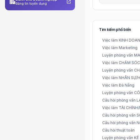
apartment
open_in_new
Đăng tin tuyển dụng
Tìm kiếm phổ biến
Việc làm KINH DO
Việc làm Marketing
Luyện phỏng vấn 
Việc làm CHĂM SÓ
Luyện phỏng vấn 
Việc làm NHÂN SỰ
Việc làm Đà Nẵng
Luyện phỏng vấn C
Câu hỏi phỏng vấn
Việc làm TÀI CHÍN
Câu hỏi phỏng vấn 
Câu hỏi phỏng vấn N
Câu hỏi thuật toán
Luyện phỏng vấn K