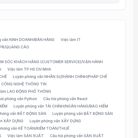
g vấn KINH DOANH/BÁN HÀNG
Việc làm IT
G/PR/QUẢNG CÁO
CHĂM SÓC KHÁCH HÀNG (CUSTOMER SERVICE)/VẬN HÀNH
i
Việc làm TP Hồ Chí Minh
 CHẾ
Luyện phỏng vấn NHÂN SỰ/HÀNH CHÍNH/PHÁP CHẾ
ấn CÔNG NGHỆ THÔNG TIN
 làm LAO ĐỘNG PHỔ THÔNG
hỏi phỏng vấn Python
Câu hỏi phỏng vấn React
HIỂM
Luyện phỏng vấn TÀI CHÍNH/NGÂN HÀNG/BẢO HIỂM
 phỏng vấn BẤT ĐỘNG SẢN
Luyện phỏng vấn BẤT ĐỘNG SẢN
vấn XÂY DỰNG
Luyện phỏng vấn XÂY DỰNG
 phỏng vấn KẾ TOÁN/KIỂM TOÁN/THUẾ
S
Việc làm SẢN XUẤT
Câu hỏi phỏng vấn SẢN XUẤT