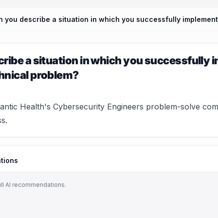
ribe a situation in which you successfully 
hnical problem?
ntic Health's Cybersecurity Engineers problem-solve compl
s.
tions
ull AI recommendations.