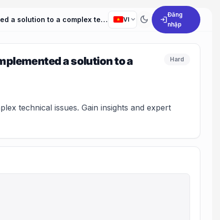
Đăng
dark_mode
expand_more
login
Can you describe a situation in which you successfully implemented a solution to a complex technical problem?
VI
nhập
implemented a solution to a
Hard
ex technical issues. Gain insights and expert