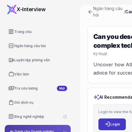
Ngân hàng câu
X-Interview
arrow_back
/
hỏi
dashboard
Trang chủ
Can you desc
complex tec
code_blocks
Ngân hàng câu hỏi
Kỹ thuật
video_camera_front
Luyện tập phỏng vấn
Uncover how Atla
advice for succes
work
Việc làm
payments
Tra cứu lương
Mới
auto_awesome
AI Recommenda
shopping_bag
Gói dịch vụ
Login to view the f
article
Blog nghề nghiệp
open_in_new
login
Login
Dành cho Doanh nghiệp