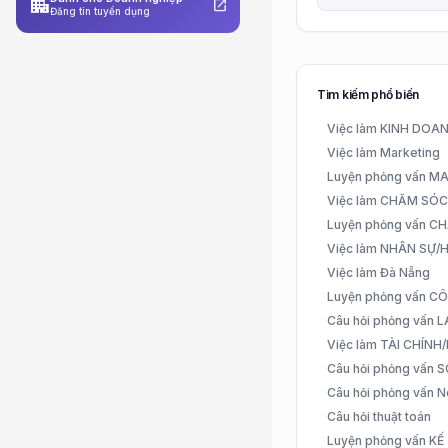
apartment
open_in_new
Đăng tin tuyển dụng
Tìm kiếm phổ biến
Việc làm KINH DO
Việc làm Marketing
Luyện phỏng vấn 
Việc làm CHĂM SÓ
Luyện phỏng vấn 
Việc làm NHÂN SỰ
Việc làm Đà Nẵng
Luyện phỏng vấn C
Câu hỏi phỏng vấn
Việc làm TÀI CHÍN
Câu hỏi phỏng vấn 
Câu hỏi phỏng vấn N
Câu hỏi thuật toán
Luyện phỏng vấn K