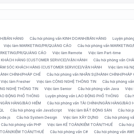
ANH/BÁN HÀNG
Câu hỏi phỏng vấn KINH DOANH/BÁN HÀNG
Luyện phỏn
Việc làm MARKETING/PR/QUẢNG CÁO
Câu hỏi phỏng vấn MARKETIN
MARKETING/PR/QUẢNG CÁO
Việc làm Remote
Việc làm Part-time
C KHÁCH HÀNG (CUSTOMER SERVICE)/VẬN HÀNH
Câu hỏi phỏng vấn 
CHĂM SÓC KHÁCH HÀNG (CUSTOMER SERVICE)/VẬN HÀNH
Việc làm Hà Nộ
/HÀNH CHÍNH/PHÁP CHẾ
Câu hỏi phỏng vấn NHÂN SỰ/HÀNH CHÍNH/PHÁP
Việc làm Fresher
Việc làm CÔNG NGHỆ THÔNG TIN
Câu hỏi phỏng v
ÔNG NGHỆ THÔNG TIN
Việc làm Senior
Câu hỏi phỏng vấn Java
Việc
 LAO ĐỘNG PHỔ THÔNG
Luyện phỏng vấn LAO ĐỘNG PHỔ THÔNG
Câu 
H/NGÂN HÀNG/BẢO HIỂM
Câu hỏi phỏng vấn TÀI CHÍNH/NGÂN HÀNG/BẢO 
SQL
Câu hỏi phỏng vấn JavaScript
Việc làm BẤT ĐỘNG SẢN
Câu hỏi
ode.js
Câu hỏi System Design
Việc làm XÂY DỰNG
Câu hỏi phỏng 
Câu hỏi phỏng vấn PHP
Việc làm KẾ TOÁN/KIỂM TOÁN/THUẾ
Câu hỏi
Ế TOÁN/KIỂM TOÁN/THUẾ
Câu hỏi phỏng vấn C#
Câu hỏi phỏng vấn AW