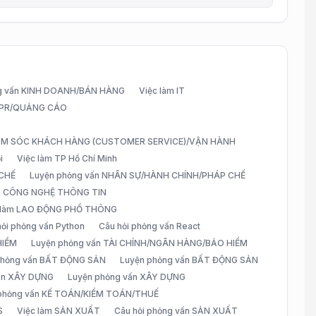
g vấn KINH DOANH/BÁN HÀNG
Việc làm IT
G/PR/QUẢNG CÁO
CHĂM SÓC KHÁCH HÀNG (CUSTOMER SERVICE)/VẬN HÀNH
i
Việc làm TP Hồ Chí Minh
 CHẾ
Luyện phỏng vấn NHÂN SỰ/HÀNH CHÍNH/PHÁP CHẾ
ấn CÔNG NGHỆ THÔNG TIN
 làm LAO ĐỘNG PHỔ THÔNG
hỏi phỏng vấn Python
Câu hỏi phỏng vấn React
HIỂM
Luyện phỏng vấn TÀI CHÍNH/NGÂN HÀNG/BẢO HIỂM
 phỏng vấn BẤT ĐỘNG SẢN
Luyện phỏng vấn BẤT ĐỘNG SẢN
vấn XÂY DỰNG
Luyện phỏng vấn XÂY DỰNG
 phỏng vấn KẾ TOÁN/KIỂM TOÁN/THUẾ
S
Việc làm SẢN XUẤT
Câu hỏi phỏng vấn SẢN XUẤT