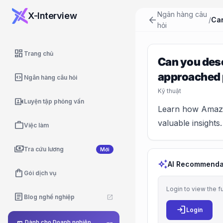
Ngân hàng câu
X-Interview
arrow_back
/
hỏi
dashboard
Trang chủ
Can you desc
approached 
code_blocks
Ngân hàng câu hỏi
Kỹ thuật
video_camera_front
Luyện tập phỏng vấn
Learn how Amazon
valuable insights.
work
Việc làm
payments
Tra cứu lương
Mới
auto_awesome
AI Recommenda
shopping_bag
Gói dịch vụ
Login to view the f
article
Blog nghề nghiệp
open_in_new
login
Login
Dành cho Doanh nghiệp