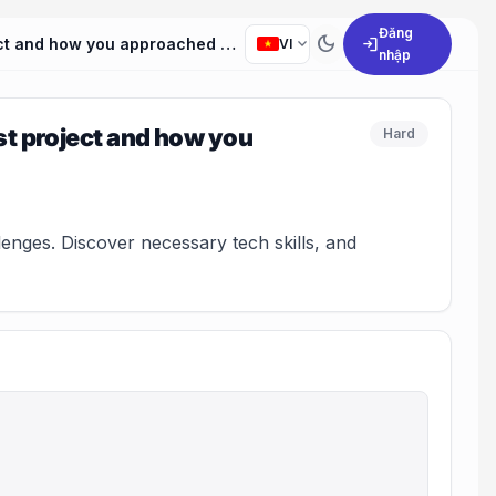
Đăng
dark_mode
expand_more
login
Can you describe a technical challenge you faced in a past project and how you approached problem-solving it?
VI
nhập
ast project and how you
Hard
enges. Discover necessary tech skills, and